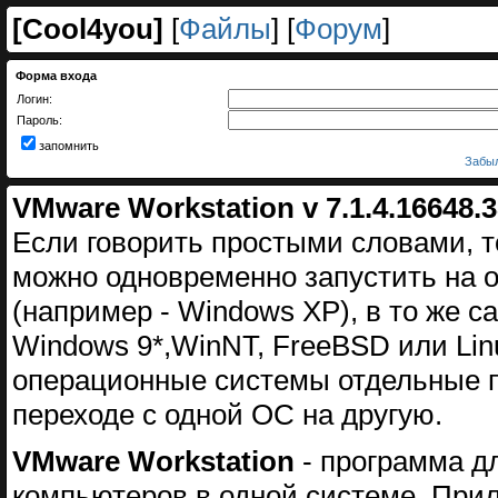
[
Cool4you
]
[
Файлы
] [
Форум
]
Форма входа
Логин:
Пароль:
запомнить
Забыл
VMware Workstation v 7.1.4.16648.
Если говорить простыми словами, т
можно одновременно запустить на 
(например - Windows XP), в то же с
Windows 9*,WinNT, FreeBSD или Lin
операционные системы отдельные п
переходе с одной ОС на другую.
VMware Workstation
- программа д
компьютеров в одной системе. Прило