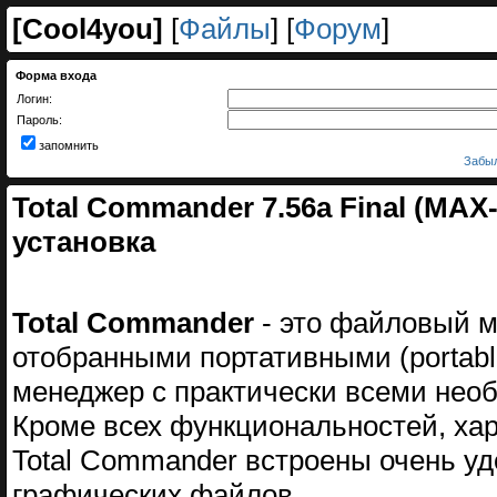
[
Cool4you
]
[
Файлы
] [
Форум
]
Форма входа
Логин:
Пароль:
запомнить
Забыл
Total Commander 7.56a Final (MAX-P
установка
Total Commander
- это файловый 
отобранными портативными (portab
менеджер с практически всеми нео
Кроме всех функциональностей, ха
Total Commander встроены очень у
графических файлов...