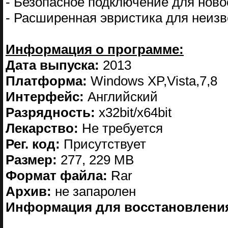
- Безопасное подключение для ново
- Расширенная эвристика для неизв
Информация о программе:
Дата выпуска:
2013
Платформа:
Windows XP,Vista,7,8
Интерфейс:
Английский
Разрядность:
х32bit/х64bit
Лекарство:
Не требуется
Рег. код:
Присутствует
Размер:
277, 229 MB
Формат файла:
Rar
Aрхив:
не запаролен
Информация для восстановлени