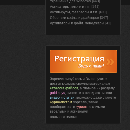
Украшения для Windows
[443]
Активаторы, ключи и т.п.
[141]
Антивирусы, фаерволы и т.п.
[631]
Сборники софта и драйверов
[347]
Архиваторы и файл. менеджеры
[42]
Зарегистрируйтесь и Вы получите
доступ к самым свежим материалам
каталога файлов
, а главное - к разделу
gold keys
, сможете выкладывать свои
видео и статьи
, возможно даже станете
журналистом
портала, также
пообщаетесь в
курилке
с самыми
весёлыми и активными
пользователями!