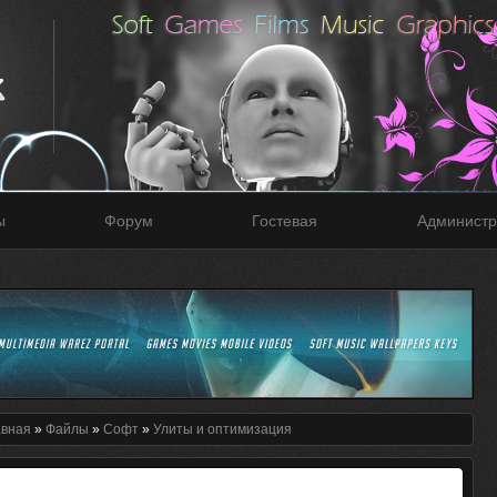
ы
Форум
Гостевая
Администр
авная
»
Файлы
»
Софт
»
Улиты и оптимизация