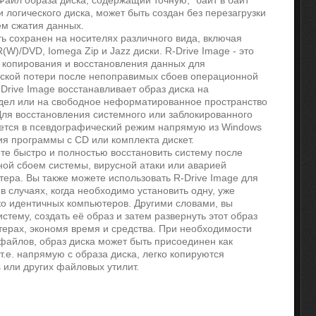
Файл образа диска, содержащий точную, "байт в байт"
и логического диска, может быть создан без перезагрузки
ем сжатия данных.
ь сохранен на носителях различного вида, включая
(W)/DVD, Iomega Zip и Jazz диски. R-Drive Image - это
о копирования и восстановления данных для
ской потери после непоправимых сбоев операционной
Drive Image восстанавливает образ диска на
здел или на свободное неформатированное пространство
 Для восстановления системного или заблокированного
ается в псевдографический режим напрямую из Windows
ия программы с CD или комплекта дискет.
ете быстро и полностью восстановить систему после
ной сбоем системы, вирусной атаки или аварией
ера. Вы также можете использовать R-Drive Image для
 случаях, когда необходимо установить одну, уже
ко идентичных компьютеров. Другими словами, вы
стему, создать её образ и затем развернуть этот образ
ерах, экономя время и средства. При необходимости
файлов, образ диска может быть присоединен как
 т.е. напрямую с образа диска, легко копируются
или других файловых утилит.