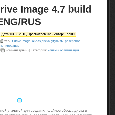
ive Image 4.7 build
 ENG/RUS
Дата: 03.06.2010, Просмотров: 323, Автор:
Cool09
теги:
r-drive image
,
образ диска
,
утулиты
,
резервное
копирование
Комментарии () | Категория:
Улиты и оптимизация
ой утилитой для создания файлов образа диска и