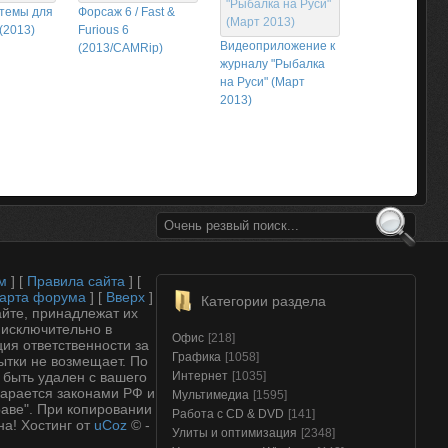
темы для
Форсаж 6 / Fast &
(2013)
Furious 6
Видеоприложение к
(2013/CAMRip)
журналу "Рыбалка
на Руси" (Март
2013)
м
] [
Правила сайта
] [
арта форума
] [
Вверх
]
Категории раздела
йте, принадлежат их
 исключительно в
Офис
[218]
ия ответственности за
Графика
[1058]
ытки не возмещает. По
 быть удален с вашего
Интернет
[1035]
арается законами РФ и
Мультимедиа
[1595]
аве". При копировании
Работа с CD & DVD
[141]
на!
Хостинг от
uCoz
© -
Улиты и оптимизация
[2348]