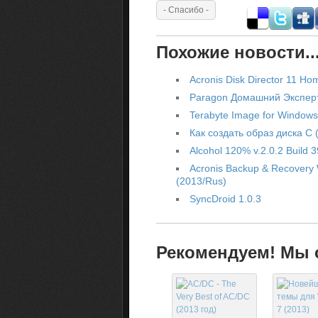
Похожие новости..
Acronis Disk Director 11 Ho
Paragon Домашний Эксперт
Terabyte Image for Windows
Как создать образ диска С
Alcohol 120% v.2.0.2 Build 
Acronis Backup & Recovery W
(2013/Rus)
SyncDroid 1.0.3
Рекомендуем! Мы с