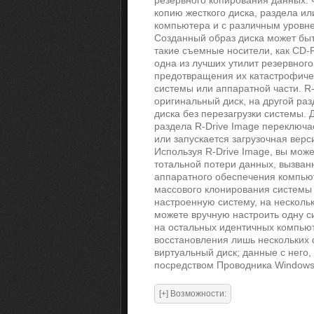
резервного копирования данных. 
копию жесткого диска, раздела ил
компьютера и с различным уровн
Созданный образ диска может быт
такие съемные носители, как CD-R
одна из лучших утилит резервног
предотвращения их катастрофиче
системы или аппаратной части. R-
оригинальный диск, на другой ра
диска без перезагрузки системы.
раздела R-Drive Image переключ
или запускается загрузочная верс
Используя R-Drive Image, вы мож
тотальной потери данных, вызван
аппаратного обеспечения компьют
массового клонирования системы в
настроенную систему, на несколь
можете вручную настроить одну си
на остальных идентичных компьют
восстановления лишь нескольких 
виртуальный диск; данные с него,
посредством Проводника Windows 