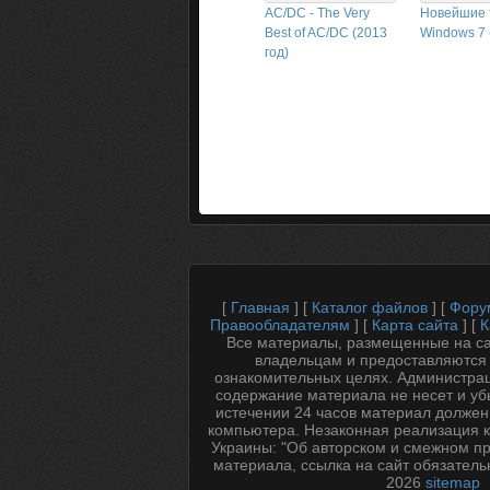
AC/DC - The Very
Новейшие 
Best of AC/DC (2013
Windows 7 
год)
[
Главная
] [
Каталог файлов
] [
Фору
Правообладателям
] [
Карта сайта
] [
К
Все материалы, размещенные на са
владельцам и предоставляются
ознакомительных целях. Администрац
содержание материала не несет и уб
истечении 24 часов материал должен
компьютера. Незаконная реализация к
Украины: "Об авторском и смежном пр
материала, ссылка на сайт обязатель
2026
sitemap