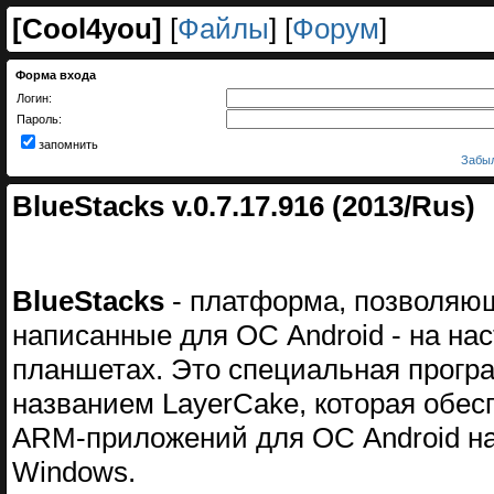
[
Cool4you
]
[
Файлы
] [
Форум
]
Форма входа
Логин:
Пароль:
запомнить
Забыл
BlueStacks v.0.7.17.916 (2013/Rus)
BlueStacks
- платформа, позволяющ
написанные для ОС Android - на на
планшетах. Это специальная прогр
названием LayerCake, которая обес
ARM-приложений для ОС Android на
Windows.