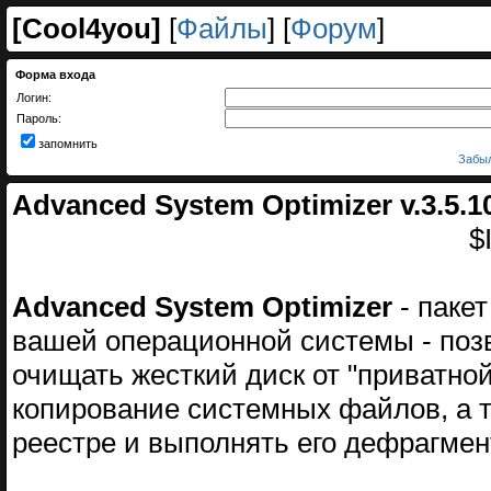
[
Cool4you
]
[
Файлы
] [
Форум
]
Форма входа
Логин:
Пароль:
запомнить
Забыл
Advanced System Optimizer v.3.5.1
$
Advanced System Optimizer
- паке
вашей операционной системы - поз
очищать жесткий диск от "приватно
копирование системных файлов, а 
реестре и выполнять его дефрагмен