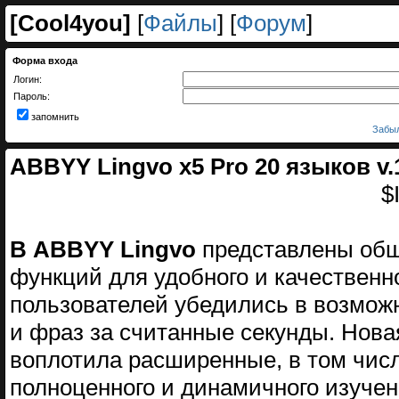
[
Cool4you
]
[
Файлы
] [
Форум
]
Форма входа
Логин:
Пароль:
запомнить
Забыл
ABBYY Lingvo х5 Pro 20 языков v.15
$
В ABBYY Lingvo
представлены обш
функций для удобного и качественн
пользователей убедились в возмож
и фраз за считанные секунды. Нова
воплотила расширенные, в том чис
полноценного и динамичного изучен