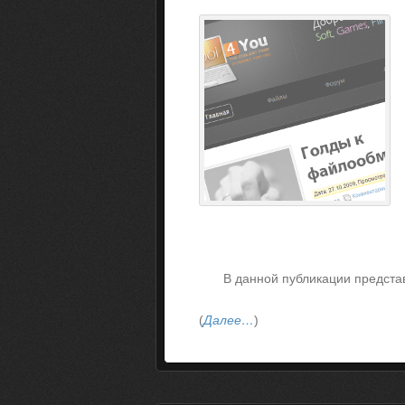
В данной публикации предста
(
Далее…
)