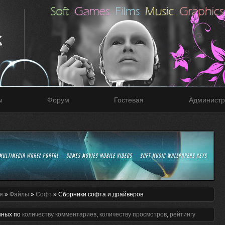
ы
Форум
Гостевая
Администр
я
»
Файлы
»
Софт
» Сборники софта и драйверов
нных по
количеству комментариев
,
количеству просмотров
,
рейтингу