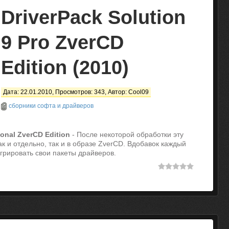
DriverPack Solution
9 Pro ZverCD
Edition (2010)
Дата: 22.01.2010, Просмотров: 343, Автор:
Cool09
сборники софта и драйверов
ional ZverCD Edition
- После некоторой обработки эту
к и отдельно, так и в образе ZverCD. Вдобавок каждый
грировать свои пакеты драйверов.