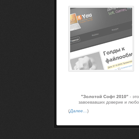
"Золотой Софт 2010"
- эт
завоевавших доверие и любо
(
Далее…
)