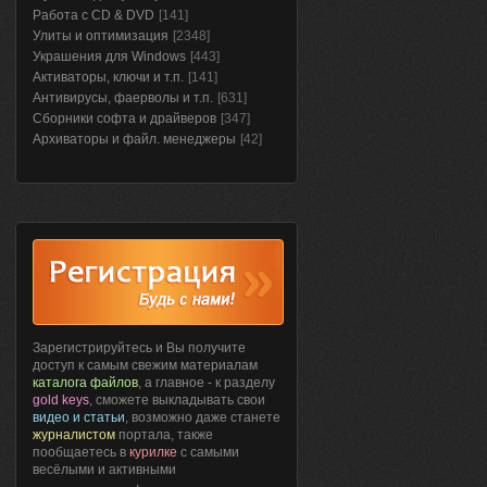
Работа с CD & DVD
[141]
Улиты и оптимизация
[2348]
Украшения для Windows
[443]
Активаторы, ключи и т.п.
[141]
Антивирусы, фаерволы и т.п.
[631]
Сборники софта и драйверов
[347]
Архиваторы и файл. менеджеры
[42]
Зарегистрируйтесь и Вы получите
доступ к самым свежим материалам
каталога файлов
, а главное - к разделу
gold keys
, сможете выкладывать свои
видео и статьи
, возможно даже станете
журналистом
портала, также
пообщаетесь в
курилке
с самыми
весёлыми и активными