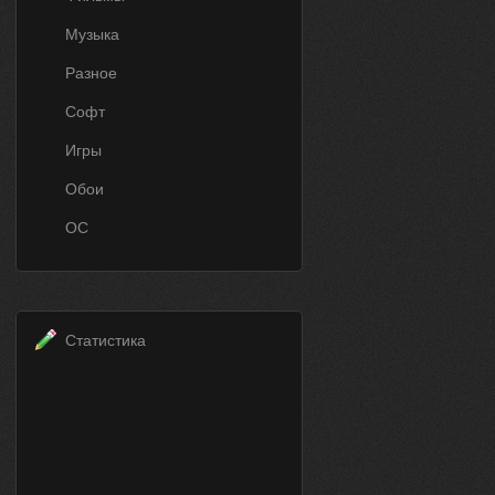
Музыка
Разное
Софт
Игры
Обои
ОС
Статистика