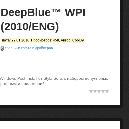
DeepBlue™ WPI
(2010/ENG)
Дата: 22.01.2010, Просмотров: 458, Автор:
Cool09
сборники софта и драйверов
ndows Post Install от Styla Softs с набором популярных
программ и приложений.