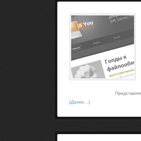
Представля
(
Далее…
)