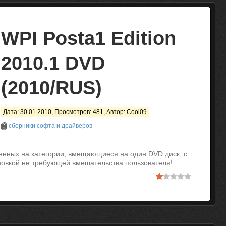
WPI Posta1 Edition
2010.1 DVD
(2010/RUS)
Дата: 30.01.2010, Просмотров: 481, Автор:
Cool09
сборники софта и драйверов
енных на категории, вмещающиеся на один DVD диск, с
новкой не требующей вмешательства пользователя!