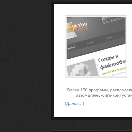
Более 150 программ, распредел
автоматической(тихой) уста
(
Далее…
)