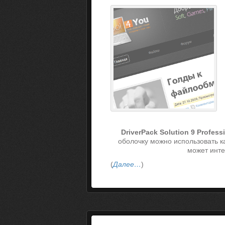
DriverPack Solution 9 Profess
оболочку можно использовать ка
может инте
(
Далее…
)