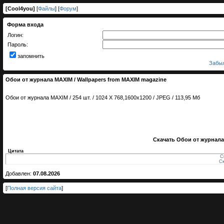
[
Cool4you
]
[
Файлы
] [
Форум
]
Форма входа
Логин:
Пароль:
запомнить
Забыл
Обои от журнала MAXIM / Wallpapers from MAXIM magazine
Обои от журнала MAXIM / 254 шт. / 1024 X 768,1600х1200 / JPEG / 113,95 Мб
Скачать Обои от журнала
Цитата
С
Ск
Добавлен:
07.08.2026
[
Полная версия сайта
]