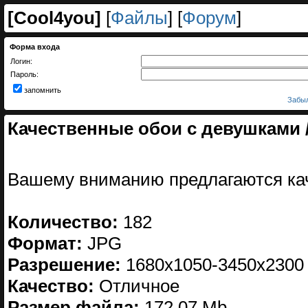
[
Cool4you
]
[
Файлы
] [
Форум
]
Форма входа
Логин:
Пароль:
запомнить
Забыл
Качественные обои с девушками / H
Вашему вниманию предлагаются ка
Количество:
182
Формат:
JPG
Разрешение:
1680х1050-3450х2300
Качество:
Отличное
Размер файла:
172.07 Mb