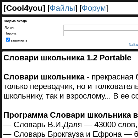
[
Cool4you
]
[
Файлы
] [
Форум
]
Форма входа
Логин:
Пароль:
запомнить
Забыл
Словари школьника 1.2 Portable
Словари школьника
- прекрасная
только переводчик, но и толковател
школьнику, так и взрослому... В ее 
Программа Словари школьника в
— Словарь В.И.Даля — 43000 слов,
— Словарь Брокгауза и Ефрона — 6