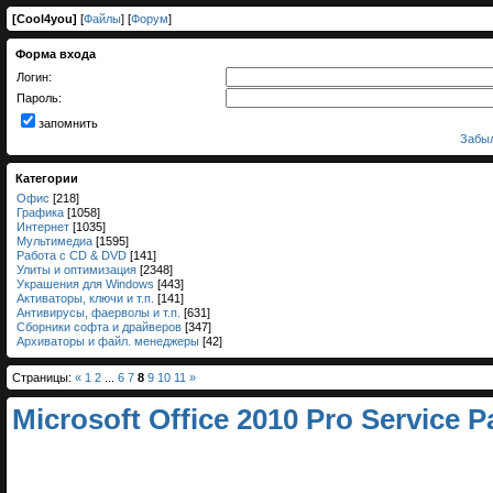
[
Cool4you
]
[
Файлы
] [
Форум
]
Форма входа
Логин:
Пароль:
запомнить
Забыл
Категории
Офис
[218]
Графика
[1058]
Интернет
[1035]
Мультимедиа
[1595]
Работа с CD & DVD
[141]
Улиты и оптимизация
[2348]
Украшения для Windows
[443]
Активаторы, ключи и т.п.
[141]
Антивирусы, фаерволы и т.п.
[631]
Сборники софта и драйверов
[347]
Архиваторы и файл. менеджеры
[42]
Страницы:
«
1
2
...
6
7
8
9
10
11
»
Microsoft Office 2010 Pro Service 