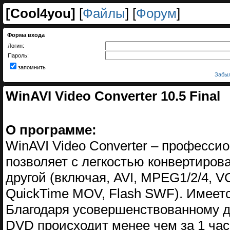
[
Cool4you
]
[
Файлы
] [
Форум
]
Форма входа
Логин:
Пароль:
запомнить
Забыл
WinAVI Video Converter 10.5 Final
О программе:
WinAVI Video Converter – професси
позволяет с легкостью конвертиров
другой (включая, AVI, MPEG1/2/4, 
QuickTime MOV, Flash SWF). Имеет
Благодаря усовершенствованному д
DVD происходит менее чем за 1 час