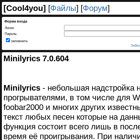
[
Cool4you
]
[
Файлы
] [
Форум
]
Форма входа
Логин:
Пароль:
запомнить
Забыл
Minilyrics 7.0.604
Minilyrics
- небольшая надстройка 
прогрывателями, в том числе для Wi
foobar2000 и многих других извест
текст любых песен которые на данн
функция состоит всего лишь в посл
время её проигрывания. При наличи