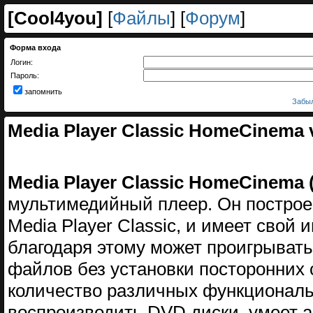
[
Cool4you
]
[
Файлы
] [
Форум
]
Форма входа
Логин:
Пароль:
запомнить
Забыл
Media Player Classic HomeCinema v.
Media Player Classic HomeCinema (
мультимедийный плеер. Он построен
Media Player Classic, и имеет свой
благодаря этому может проигрывать
файлов без установки посторонних 
количество различных функциональ
воспроизводить DVD диски, умеет 