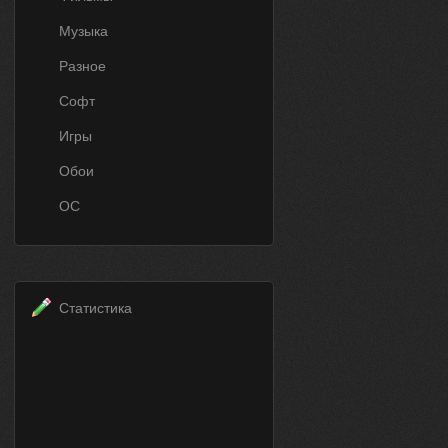
Музыка
Разное
Софт
Игры
Обои
ОС
Статистика