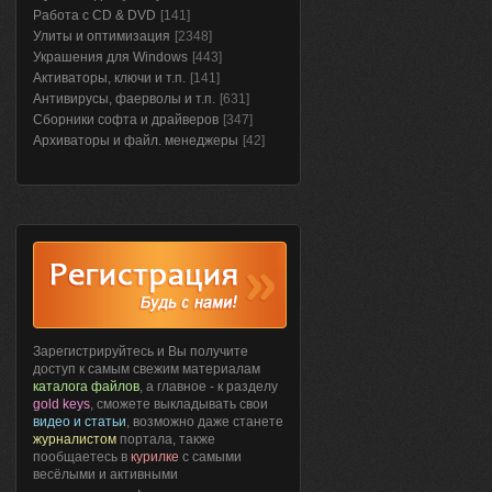
Работа с CD & DVD
[141]
Улиты и оптимизация
[2348]
Украшения для Windows
[443]
Активаторы, ключи и т.п.
[141]
Антивирусы, фаерволы и т.п.
[631]
Сборники софта и драйверов
[347]
Архиваторы и файл. менеджеры
[42]
Зарегистрируйтесь и Вы получите
доступ к самым свежим материалам
каталога файлов
, а главное - к разделу
gold keys
, сможете выкладывать свои
видео и статьи
, возможно даже станете
журналистом
портала, также
пообщаетесь в
курилке
с самыми
весёлыми и активными