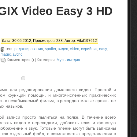
IX Video Easy 3 HD
Дата: 30.05.2012, Просмотров: 288, Автор:
Vital197612
теги:
редактирования
,
spoiler
,
видео
,
video
,
серийник
,
easy
,
magix
,
avchd
Комментарии () | Категория:
Мультимедиа
мма для редактирования домашнего видео. Простой и
вом функций помощи, и многочисленных практических
сь в незабываемый фильм, в рекордно малые сроки - не
ых навыков.
й записи просто пылиться на полке. В течение всего
резать видео с переходами, добавить текст и фоновую
зображение и звук. Готовые пленки могут быть записаны
 как отдельный файл, с возможностью представления в