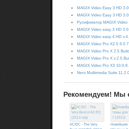
MAGIX Video Easy 3 HD 3.0.
MAGIX Video Easy 3 HD 3.0
Русификатор MAGIX Video e
MAGIX Video easy 3 HD 3.0
MAGIX Video easy 4 HD v.4.
MAGIX Video Pro X2.5 9.0.7
MAGIX Video Pro X 2.5 Buil
MAGIX Video Pro X v.2.5 Bui
MAGIX Video Pro X3 10.0.8
Nero Multimedia Suite 11.2
Рекомендуем! Мы с
AC/DC - The Very
Новейшие 