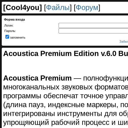
[
Cool4you
]
[
Файлы
] [
Форум
]
Форма входа
Логин:
Пароль:
запомнить
Забыл
Acoustica Premium Edition v.6.0 Bu
Acoustica Premium
— полнофункцио
многоканальных звуковых форматов 
программы обеспечат точное управ
(длина пауз, индексные маркеры, п
интегрированы инструменты для обра
упрощяющий рабочий процесс и ши