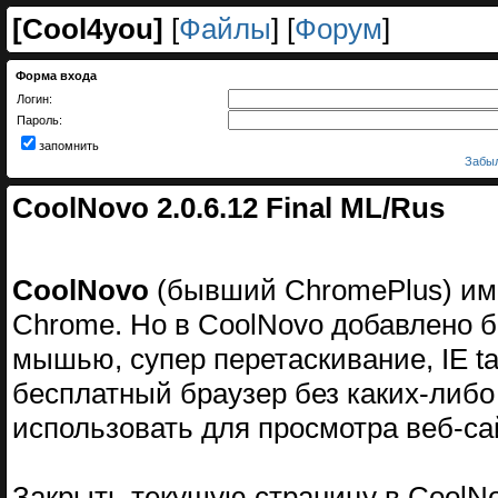
[
Cool4you
]
[
Файлы
] [
Форум
]
Форма входа
Логин:
Пароль:
запомнить
Забыл
CoolNovo 2.0.6.12 Final ML/Rus
CoolNovo
(бывший ChromePlus) име
Chrome. Но в CoolNovo добавлено б
мышью, супер перетаскивание, IE tab
бесплатный браузер без каких-либо
использовать для просмотра веб-са
Закрыть текущую страницу в CoolN