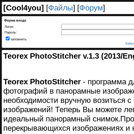
[
Cool4you
]
[
Файлы
] [
Форум
]
Форма входа
Логин:
Пароль:
запомнить
Забыл
Teorex PhotoStitcher v.1.3 (2013/En
Teorex PhotoStitcher
- программа 
фотографий в панорамные изображен
необходимости вручную возиться 
изображений! Теперь Вы можете ле
идеальный панорамный снимок.Прос
перекрывающихся изображениях и наж