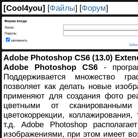
[
Cool4you
]
[
Файлы
] [
Форум
]
Форма входа
Логин:
Пароль:
запомнить
Забыл
Adobe Photoshop CS6 (13.0) Extend
Adobe Photoshop CS6
- програ
Поддерживается множество гра
позволяет как делать новые изобр
применяют для создания фото реа
цветными от сканированными 
цветокоррекции, коллажирования,
т.д. Adobe Photoshop располага
изображениями, при этом имеет во