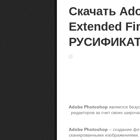
Скачать Ad
Extended Fi
РУСИФИКА
Adobe Photoshop
является безу
редакторов за счет своих широч
Adobe Photoshop
– создание фот
сканированными изображениями, 