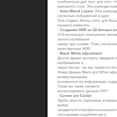
особенности для того, для того, ч
выровнять слои. Эта команда поз
- Auto-Blend Layers
Этак команда
несколько иображений в одно.
Она создает Маску слоя, для бес
сможете изменять.
- Создание HDR из 32-битных 
CS3 использует технологию авто
легкого колебания
камер при съемке. Плюс несколь
качественные HDR.
- Black White adjustment
Долгое время эксперты твердили 
изображения в
черно-белое, так как теряются бо
Новая фишка Black and White adju
конвертирование
основанное на информации содер
Также вы также сможете
контролировать данные CMY.
- Curves are Cooler
Адобы внесли серьезные усоверше
выбор
продвинутого/профессионального
гистограмма подобная как в