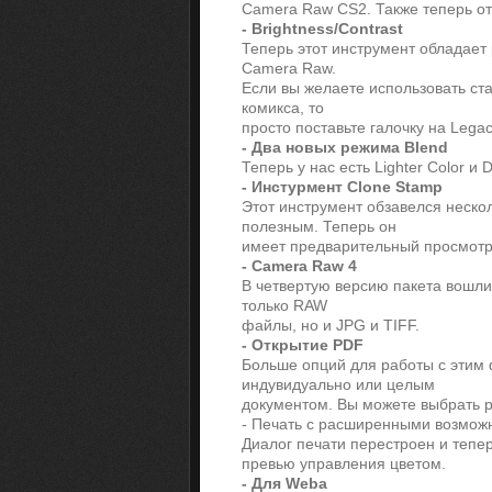
Camera Raw CS2. Также теперь о
- Brightness/Contrast
Теперь этот инструмент обладает
Camera Raw.
Если вы желаете использовать ст
комикса, то
просто поставьте галочку на Lega
- Два новых режима Blend
Теперь у нас есть Lighter Color и 
- Инстурмент Clone Stamp
Этот инструмент обзавелся неско
полезным. Теперь он
имеет предварительный просмотр
- Camera Raw 4
В четвертую версию пакета вошли
только RAW
файлы, но и JPG и TIFF.
- Открытие PDF
Больше опций для работы с этим
индувидуально или целым
документом. Вы можете выбрать 
- Печать с расширенными возмож
Диалог печати перестроен и тепе
превью управления цветом.
- Для Webа