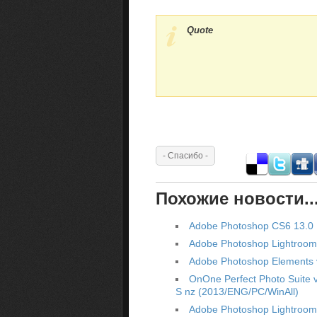
Quote
Похожие новости..
Adobe Photoshop CS6 13.0 E
Adobe Photoshop Lightroom
Adobe Photoshop Elements v
OnOne Perfect Photo Suite v
S nz (2013/ENG/PC/WinAll)
Adobe Photoshop Lightroom 