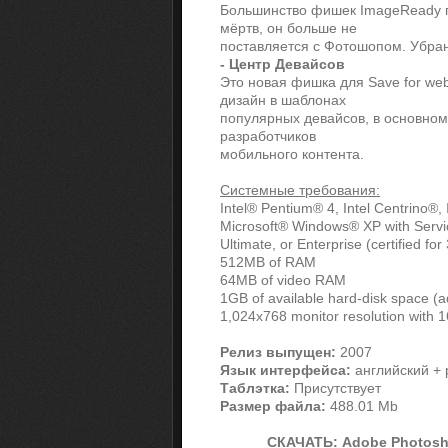
Большинство фишек ImageReady п
мёртв, он больше не
поставляется с Фотошопом. Убра
- Центр Девайсов
Это новая фишка для Save for we
дизайн в шаблонах
популярных девайсов, в основном
разработчиков
мобильного контента.
Системные требования:
Intel® Pentium® 4, Intel Centrino®,
Microsoft® Windows® XP with Serv
Ultimate, or Enterprise (certified for 
512MB of RAM
64MB of video RAM
1GB of available hard-disk space (ad
1,024x768 monitor resolution with 1
Релиз выпущен:
2007
Язык интерфейса:
английский + 
Таблэтка:
Присутствует
Размер файла:
488.01 Mb
СКАЧАТЬ: Adobe Photosh