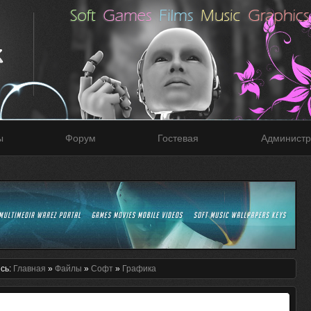
ы
Форум
Гостевая
Администр
сь:
Главная
»
Файлы
»
Софт
»
Графика