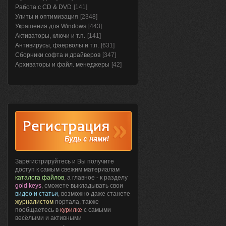
Работа с CD & DVD
[141]
Улиты и оптимизация
[2348]
Украшения для Windows
[443]
Активаторы, ключи и т.п.
[141]
Антивирусы, фаерволы и т.п.
[631]
Сборники софта и драйверов
[347]
Архиваторы и файл. менеджеры
[42]
Зарегистрируйтесь и Вы получите
доступ к самым свежим материалам
каталога файлов
, а главное - к разделу
gold keys
, сможете выкладывать свои
видео и статьи
, возможно даже станете
журналистом
портала, также
пообщаетесь в
курилке
с самыми
весёлыми и активными