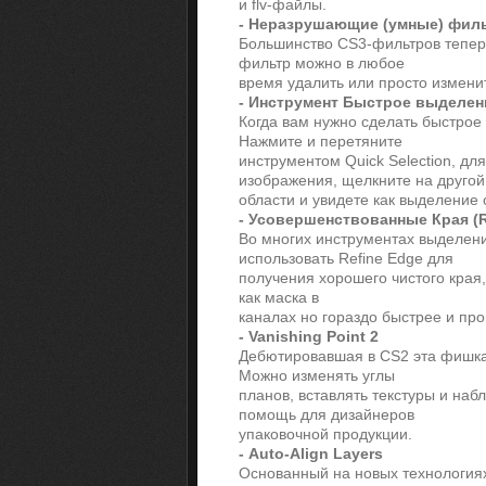
и flv-файлы.
- Неразрушающие (умные) фил
Большинство CS3-фильтров тепер
фильтр можно в любое
время удалить или просто измени
- Инструмент Быстрое выделен
Когда вам нужно сделать быстрое
Нажмите и перетяните
инструментом Quick Selection, дл
изображения, щелкните на другой
области и увидете как выделение о
- Усовершенствованные Края (R
Во многих инструментах выделен
использовать Refine Edge для
получения хорошего чистого края,
как маска в
каналах но гораздо быстрее и пр
- Vanishing Point 2
Дебютировавшая в CS2 эта фишка
Можно изменять углы
планов, вставлять текстуры и наб
помощь для дизайнеров
упаковочной продукции.
- Auto-Align Layers
Основанный на новых технологиях