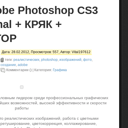
obe Photoshop CS3
nal + КРЯК +
ТОР
Дата: 28.02.2012, Просмотров: 557, Автор:
Vital197612
теги:
реалистических
,
photoshop
,
изображений
,
фото
,
создание
,
adobe
Комментарии () | Категория:
Графика
словным лидером среди профессиональных графических
айших возможностей, высокой эффективности и скорости
работы
о реалистических изображений, работа с цветными
ретуширование, цветокоррекция, коллажирование,