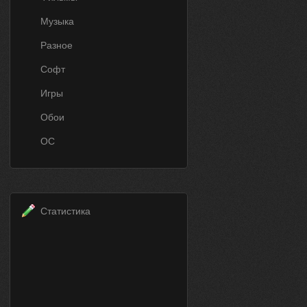
Музыка
Разное
Софт
Игры
Обои
ОС
Статистика