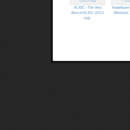
AC/DC - The Very
Новейшие 
Best of AC/DC (2013
Windows 7
год)