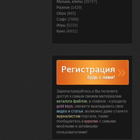
Музыка, клипы
[28747]
Разное
[1429]
Обои
[985]
Софт
[7999]
Игры
[5233]
Кино
[4931]
Зарегистрируйтесь и Вы получите
доступ к самым свежим материалам
каталога файлов
, а главное - к разделу
gold keys
, сможете выкладывать свои
видео и статьи
, возможно даже станете
журналистом
портала, также
пообщаетесь в
курилке
с самыми
весёлыми и активными
пользователями!