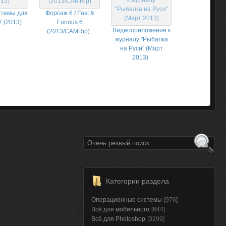
темы для
Форсаж 6 / Fast &
 (2013)
Furious 6
Видеоприложение к
(2013/CAMRip)
журналу "Рыбалка
на Руси" (Март
2013)
Категории раздела
Операционные системы
[976]
Всё для мобильного
[644]
Всё для Photoshop
[3299]