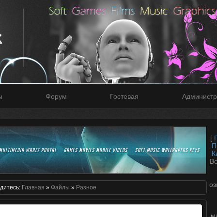
ы
Форум
Гостевая
Администр
[
П
К
Вс
оз
дитесь:
Главная
»
Файлы
»
Разное
м