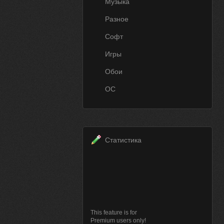
Музыка
Разное
Софт
Игры
Обои
ОС
Статистика
This feature is for
Premium users only!