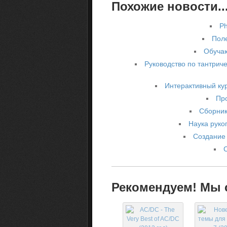
Похожие новости..
Ph
Поле
Обучаю
Руководство по тантриче
Интерактивный кур
Про
Сборник
Наука рукоп
Создание 
Рекомендуем! Мы с