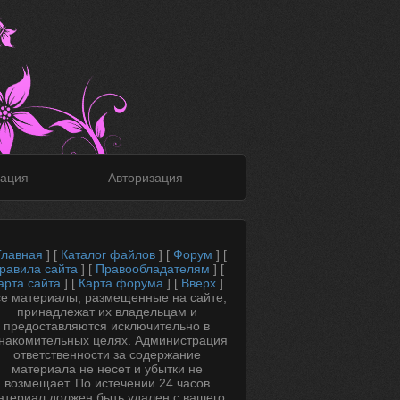
ация
Авторизация
Главная
] [
Каталог файлов
] [
Форум
] [
равила сайта
] [
Правообладателям
] [
арта сайта
] [
Карта форума
] [
Вверх
]
е материалы, размещенные на сайте,
принадлежат их владельцам и
предоставляются исключительно в
накомительных целях. Администрация
ответственности за содержание
материала не несет и убытки не
возмещает. По истечении 24 часов
атериал должен быть удален с вашего