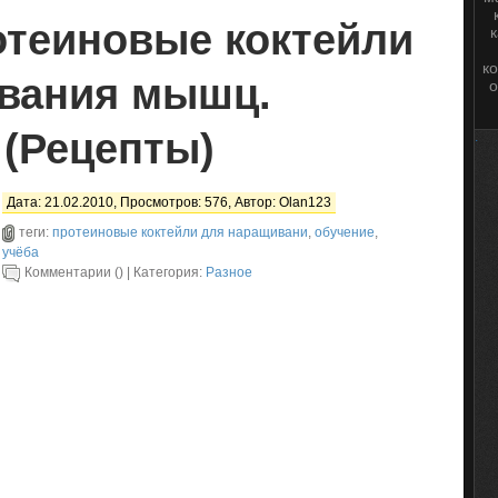
отеиновые коктейли
ко
вания мышц.
о
 (Рецепты)
.
Дата: 21.02.2010, Просмотров: 576, Автор:
Olan123
теги:
протеиновые коктейли для наращивани
,
обучение
,
учёба
Комментарии () | Категория:
Разное