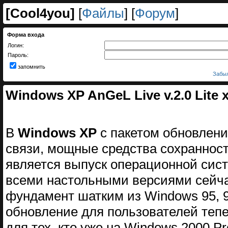
[
Cool4you
]
[
Файлы
] [
Форум
]
Форма входа
Логин:
Пароль:
запомнить
Забыл
Windows XP AnGeL Live v.2.0 Lite x
В
Windows XP
с пакетом обновлени
связи, мощные средства сохранност
является выпуск операционной систе
всеми настольными версиями сейчас
фундамент шатким из Windows 95, 
обновление для пользователей тепе
для тех, кто уже на Windows 2000 Pr