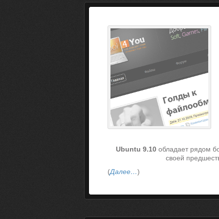
Ubuntu 9.10
обладает рядом б
своей предшест
(
Далее…
)