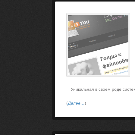
Уникальная в своем роде систе
(
Далее…
)