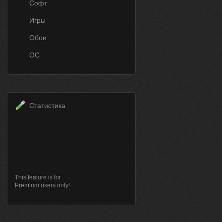
Софт
Игры
Обои
ОС
Статистика
This feature is for
Premium users only!