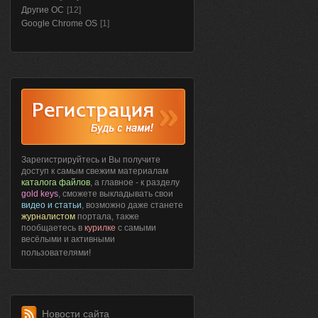
Другие ОС
[12]
Google Chrome OS
[1]
Зарегистрируйтесь и Вы получите
доступ к самым свежим материалам
каталога файлов
, а главное - к разделу
gold keys
, сможете выкладывать свои
видео и статьи
, возможно даже станете
журналистом
портала, также
пообщаетесь в
курилке
с самыми
весёлыми и активными
пользователями!
Новости сайта