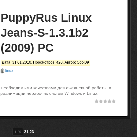
PuppyRus Linux
Jeans-S-1.3.1b2
(2009) PC
Дата: 31.01.2010, Просмотров: 420, Автор:
Cool09
linux
и необходимыми качествами для ежедневной работы, а
 реанимации нерабочих систем Windows и Linux.
21-23
1-20