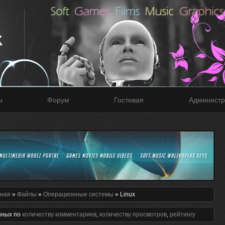
ы
Форум
Гостевая
Администр
вная
»
Файлы
»
Операционные системы
» Linux
нных по
количеству комментариев
,
количеству просмотров
,
рейтингу