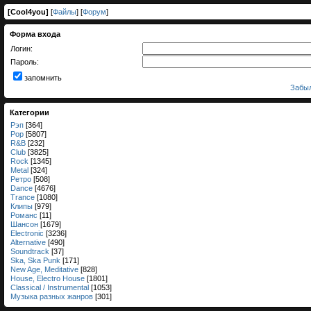
[
Cool4you
]
[
Файлы
] [
Форум
]
Форма входа
Логин:
Пароль:
запомнить
Забыл
Категории
Рэп
[364]
Pop
[5807]
R&B
[232]
Club
[3825]
Rock
[1345]
Metal
[324]
Ретро
[508]
Dance
[4676]
Trance
[1080]
Клипы
[979]
Романс
[11]
Шансон
[1679]
Electronic
[3236]
Alternative
[490]
Soundtrack
[37]
Ska, Ska Punk
[171]
New Age, Meditative
[828]
House, Electro House
[1801]
Classical / Instrumental
[1053]
Музыка разных жанров
[301]