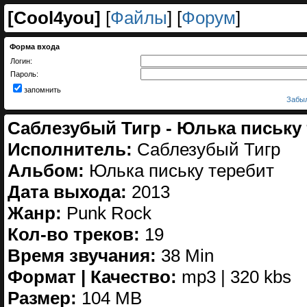
[
Cool4you
]
[
Файлы
] [
Форум
]
Форма входа
Логин:
Пароль:
запомнить
Забыл
Саблезубый Тигр - Юлька письку 
Исполнитель:
Саблезубый Тигр
Альбом:
Юлька письку теребит
Дата выхода:
2013
Жанр:
Punk Rock
Кол-во треков:
19
Время звучания:
38 Min
Формат | Качество:
mp3 | 320 kbs
Размер:
104 MB