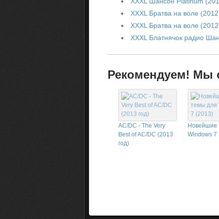
XXXL Шансон Platinum (201
XXXL Братва на воле (2012
XXXL Братва на воле (201
XXXL Блатнячок радио Шан
Рекомендуем! Мы с
AC/DC - The Very
Новейшие 
Best of AC/DC (2013
Windows 7 
год)