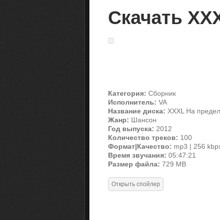
Скачать XXX
Категория:
Сборник
Исполнитель:
VA
Название диска:
XXXL На предел
Жанр:
Шансон
Год выпуска:
2012
Количество треков:
100
Формат|Качество:
mp3 | 256 kbp
Время звучания:
05:47:21
Размер файла:
729 MB