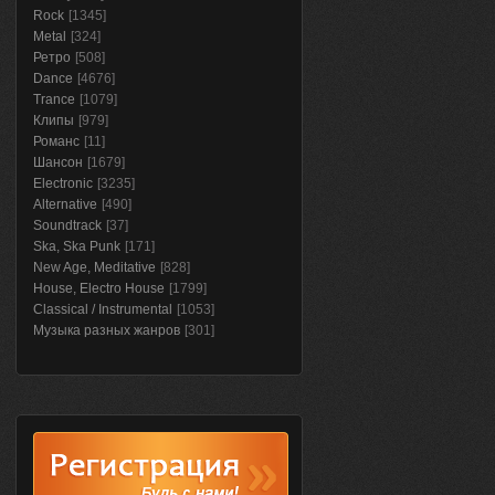
Rock
[1345]
Metal
[324]
Ретро
[508]
Dance
[4676]
Trance
[1079]
Клипы
[979]
Романс
[11]
Шансон
[1679]
Electronic
[3235]
Alternative
[490]
Soundtrack
[37]
Ska, Ska Punk
[171]
New Age, Meditative
[828]
House, Electro House
[1799]
Classical / Instrumental
[1053]
Музыка разных жанров
[301]