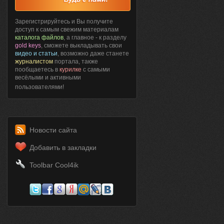
Зарегистрируйтесь и Вы получите
доступ к самым свежим материалам
каталога файлов
, а главное - к разделу
gold keys
, сможете выкладывать свои
видео и статьи
, возможно даже станете
журналистом
портала, также
пообщаетесь в
курилке
с самыми
весёлыми и активными
пользователями!
Новости сайта
Добавить в закладки
Toolbar Cool4ik