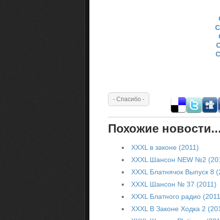
С
С
С
Похожие новости..
XXXL в законе (2011)
XXXL Шансон NEW №2 (20
XXXL Блатнячок Выпуск 8 (
XXXL Шансон № 37 (2011)
XXXL Блатного радио (2011
XXXL В Законе Ходка 2 (20