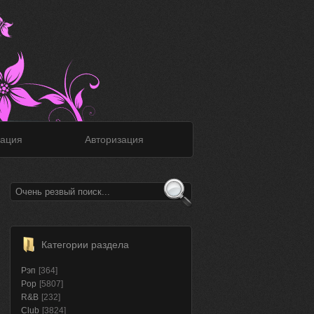
ация
Авторизация
Категории раздела
Рэп
[364]
Pop
[5807]
R&B
[232]
Club
[3824]