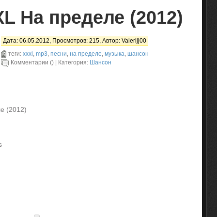
L На пределе (2012)
Дата: 06.05.2012, Просмотров: 215, Автор:
Valerijj00
теги:
xxxl
,
mp3
,
песни
,
на пределе
,
музыка
,
шансон
Комментарии () | Категория:
Шансон
е (2012)
s