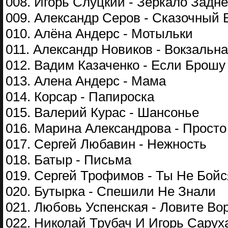
008. Игорь Слуцкий - Зеркало Задн
009. Александр Серов - Сказочный 
010. Алёна Андерс - Мотыльки
011. Александр Новиков - Вокзальн
012. Вадим Казаченко - Если Брошу
013. Алена Андерс - Мама
014. Корсар - Папироска
015. Валерий Курас - Шансонье
016. Марина Александрова - Просто
017. Сергей Любавин - Нежность
018. Батыр - Письма
019. Сергей Трофимов - Ты Не Бойс
020. Бутырка - Спешили Не Знали
021. Любовь Успенская - Ловите Во
022. Николай Трубач И Игорь Сарух