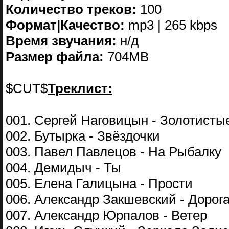
Количество треков:
100
Формат|Качество:
mp3 | 265 kbps
Время звучания:
н/д
Размер файла:
704MB
$CUT$
Треклист:
001. Сергей Наговицын - Золотисты
002. Бутырка - Звёздочки
003. Павел Павлецов - На Рыбалку
004. Демидыч - Ты
005. Елена Галицына - Прости
006. Александр Закшевский - Дорог
007. Александр Юрпалов - Ветер