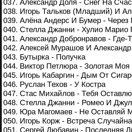
037. Александр Доля - Снег На Сча
038. Игорь Тальков (Младший) И Ал
039. Алёна Андерс И Бумер - Через 
040. Стелла Джанни - Хулио Марио
041. Александр Добронравов - Где-
042. Алексей Мурашов И Александр
043. Бутырка - Получка
044. Виктор Петлюра - Золотая Моя
045. Игорь Кабаргин - Дым От Сигар
046. Руслан Техов - У Костра
047. Стас Михайлов - Тебя Оставлю
048. Стелла Джанни - Ромео И Джу
049. Юра Магомаев - Не Оставляй 
050. Игорь Корж - Встреча Случайн
051. Сергей Любавин - Последняя 