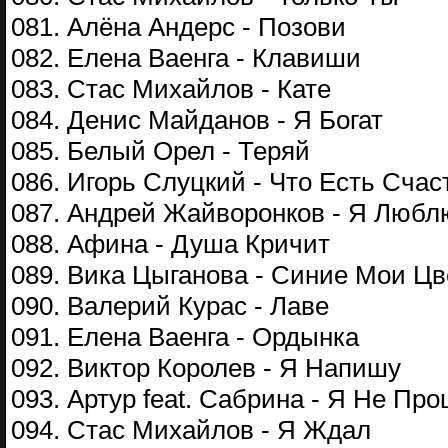
081. Алёна Андерс - Позови
082. Елена Ваенга - Клавиши
083. Стас Михайлов - Кате
084. Денис Майданов - Я Богат
085. Белый Орел - Теряй
086. Игорь Слуцкий - Что Есть Счас
087. Андрей Жайворонков - Я Любл
088. Афина - Душа Кричит
089. Вика Цыганова - Синие Мои Ц
090. Валерий Курас - Лаве
091. Елена Ваенга - Ордынка
092. Виктор Королев - Я Напишу
093. Артур feat. Сабрина - Я Не Пр
094. Стас Михайлов - Я Ждал