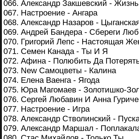
066. Александр Закшевский - Жизн
067. Настроение - Ангара
068. Александр Назаров - Цыганска
069. Андрей Бандера - Сбереги Лю
070. Григорий Лепс - Настоящая Ж
071. Семен Канада - Ты И Я
072. Афина - Полюбить Да Потерят
073. Nеw Самоцветы - Калина
074. Елена Ваенга - Ягода
075. Юра Магомаев - Золотишко-Зо
076. Сергей Любавин И Анна Гурич
077. Настроение - Игра
078. Александр Стволинский - Пуск
079. Александр Маршал - Поплакал
080. Стас Михайлов - Только Ты