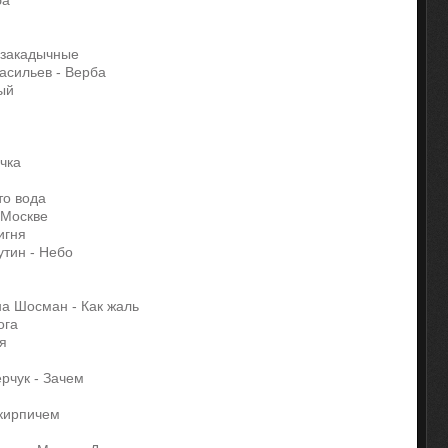
ба
я закадычные
асильев - Верба
вый
м
очка
сто вода
в Москве
фигня
утин - Небо
на Шосман - Как жаль
ога
ая
рчук - Зачем
 кирпичем