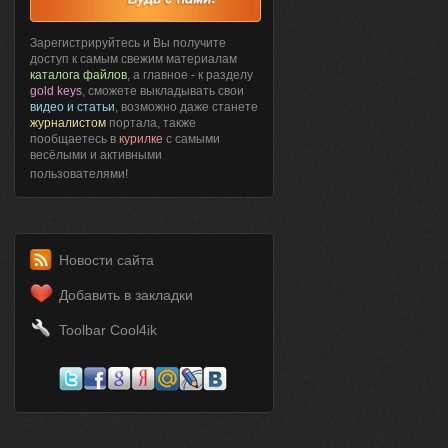
Зарегистрируйтесь и Вы получите
доступ к самым свежим материалам
каталога файлов
, а главное - к разделу
gold keys
, сможете выкладывать свои
видео и статьи
, возможно даже станете
журналистом
портала, также
пообщаетесь в
курилке
с самыми
весёлыми и активными
пользователями!
Новости сайта
Добавить в закладки
Toolbar Cool4ik