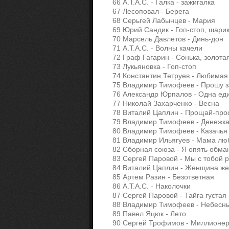
66 А.Т.А.С. - Галка - зажигалка
67 Лесоповал - Берега
68 Серьгей Лабынцев - Мария
69 Юрий Сандик - Гоп-стоп, шари
70 Марсель Давлетов - Динь-дон
71 А.Т.А.С. - Волны качели
72 Граф Гагарин - Сонька, золота
73 Лукьяновка - Гоп-стоп
74 Константин Тетруев - Любима
75 Владимир Тимофеев - Прошу з
76 Александр Юрпалов - Одна ед
77 Николай Захарченко - Весна
78 Виталий Цаплин - Прощай-про
79 Владимир Тимофеев - Денежк
80 Владимир Тимофеев - Казачь
81 Владимир Ильягуев - Мама л
82 Сборная союза - Я опять обма
83 Сергей Паровой - Мы с тобой 
84 Виталий Цаплин - Женщина ж
85 Артем Разин - Безответная
86 А.Т.А.С. - Наколочки
87 Сергей Паровой - Тайга густая
88 Владимир Тимофеев - Небесн
89 Павел Яцюк - Лето
90 Сергей Трофимов - Миллионе