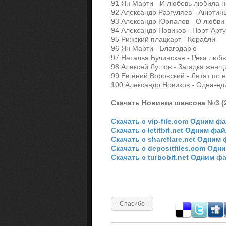
91 Ян Марти - И любовь любила 
92 Александр Разгуляев - Анютин
93 Александр Юрпалов - О любв
94 Александр Новиков - Порт-Арт
95 Рижский плацкарт - Корабли
96 Ян Марти - Благодарю
97 Наталья Бучинская - Река люб
98 Алексей Лушов - Загадка жен
99 Евгений Воровский - Летят по
100 Александр Новиков - Одна-е
Скачать Новинки шансона №3 (
Скачать с vip-file.com Одним ф
Скачать с letitbit.net Одним фа
Скачать с shareflare.net Одним
Скачать с depositfiles.com Од
Скачать с turbobit.net Одним ф