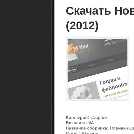
Скачать Но
(2012)
Категория:
Сборник
Вокалист:
VA
Название сборника:
Новинки ш
Стиль:
Шансон