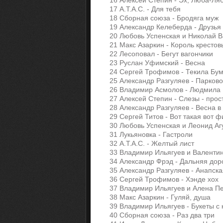
16 Алексей Степин - Эх, Люба-Ля
17 А.Т.А.С. - Для тебя
18 Сборная союза - Бродяга муж
19 Александр Келеберда - Друзь
20 Любовь Успенская и Николай В
21 Макс Азаркин - Король кресто
22 Лесоповал - Бегут вагончики
23 Руслан Уфимский - Весна
24 Сергей Трофимов - Текила Бу
25 Александр Разгуляев - Парков
26 Владимир Асмолов - Людмила
27 Алексей Степин - Слезы - про
28 Александр Разгуляев - Весна 
29 Сергей Титов - Вот такая вот 
30 Любовь Успенская и Леонид Аг
31 Лукьяновка - Гастроли
32 А.Т.А.С. - Желтый лист
33 Владимир Ильягуев и Валенти
34 Александр Фрэд - Дальняя дор
35 Александр Разгуляев - Анапск
36 Сергей Трофимов - Хэнде хох
37 Владимир Ильягуев и Алена Пе
38 Макс Азаркин - Гуляй, душа
39 Владимир Ильягуев - Букеты с
40 Сборная союза - Раз два три