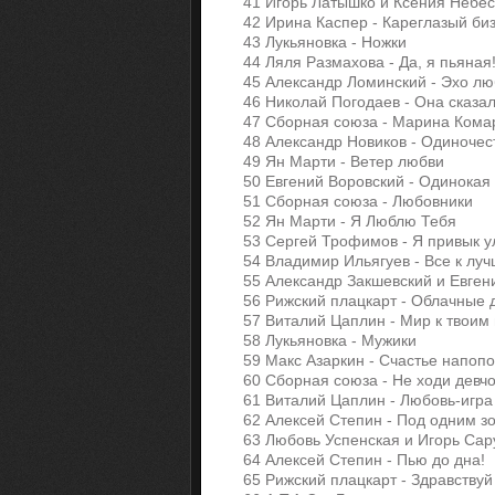
41 Игорь Латышко и Ксения Небе
42 Ирина Каспер - Кареглазый б
43 Лукьяновка - Ножки
44 Ляля Размахова - Да, я пьяная
45 Александр Ломинский - Эхо л
46 Николай Погодаев - Она сказа
47 Сборная союза - Марина Ком
48 Александр Новиков - Одиноче
49 Ян Марти - Ветер любви
50 Евгений Воровский - Одинокая
51 Сборная союза - Любовники
52 Ян Марти - Я Люблю Тебя
53 Сергей Трофимов - Я привык 
54 Владимир Ильягуев - Все к лу
55 Александр Закшевский и Евгени
56 Рижский плацкарт - Облачные
57 Виталий Цаплин - Мир к твоим
58 Лукьяновка - Мужики
59 Макс Азаркин - Счастье напо
60 Сборная союза - Не ходи девч
61 Виталий Цаплин - Любовь-игр
62 Алексей Степин - Под одним 
63 Любовь Успенская и Игорь Сар
64 Алексей Степин - Пью до дна!
65 Рижский плацкарт - Здравству