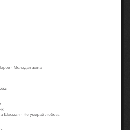
 Шаров - Молодая жена
ложь
на
чик
на Шосман - Не умирай любовь