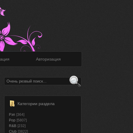
ация
Авторизация
Категории раздела
Рэп
[364]
Pop
[5807]
R&B
[232]
Club
[3822]