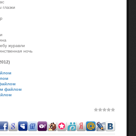
нас
ы глазки
и
ур
ви
щина
 небу журавли
динственная ночь
2012)
айлом
йлом
 файлом
ним файлом
айлом