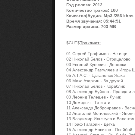
Год релиза:
2012
Количество трэков:
100
Качество|Аудио:
Mp3 /256 kbps
Время звучания:
05:44:51
Размер архива:
703 MB
$CUT$
Трэклист:
01 Сергей Трофимов - Не ищи
02 Николай Белов - Отрицалово
03 Евгений Куневич - Денежки
04 Александр Разгуляев и Игорь
05 А.Т.А.С. - Цыганенок Яшка
06 Макс Азаркин - За друзей
07 Николай Белов - Кораблик
08 Александр Буйнов - Правда и 
09 Леонид Телешев - Лучик
10 Демидыч - Те и эти
11 Александр Добронравов - Вес
12 Анатолий Могилевский - Япон
13 Владимир Ильягуев и Валенти
14 Граф Гагарин - Детка
15 Александр Новиков - Плейбой