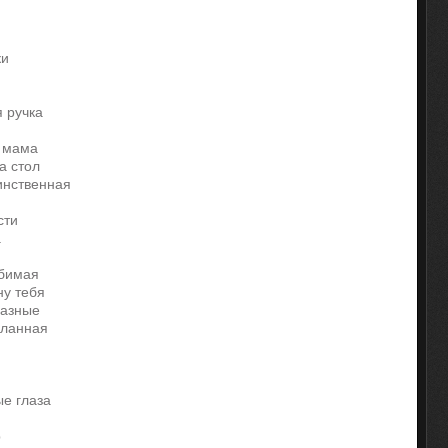
ки
я ручка
я мама
а стол
инственная
сти
а
я
юбимая
ну тебя
разные
еланная
ые глаза
р