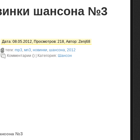
винки шансона №3
Дата: 08.05.2012, Просмотров: 218, Автор:
Zenj68
теги:
mp3
,
мп3
,
новинки
,
шансона
,
2012
Комментарии () | Категория:
Шансон
ансона №3