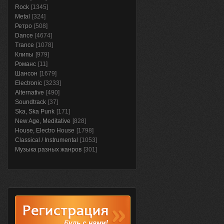
Rock
[1345]
Metal
[324]
Ретро
[508]
Dance
[4674]
Trance
[1078]
Клипы
[979]
Романс
[11]
Шансон
[1679]
Electronic
[3233]
Alternative
[490]
Soundtrack
[37]
Ska, Ska Punk
[171]
New Age, Meditative
[828]
House, Electro House
[1798]
Classical / Instrumental
[1053]
Музыка разных жанров
[301]