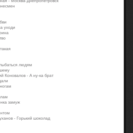
сная - Москва-Днепропетровск
изнесмен
!
юбви
ла уходи
арина
ство
 такая
улыбаться людям
чшему
й Коновалов - А ну-ка брат
 дали
 ногам
полам
онка замуж
а
зонтом
уханов - Горький шоколад
й