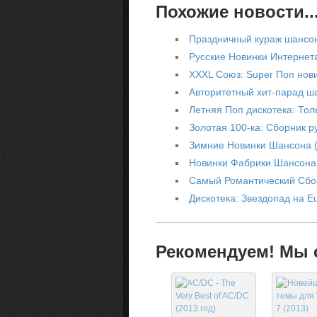
Похожие новости..
Праздничный кураж шансон
Русские Новинки Интернета
XXXL Союз: Super Поп нови
Авторитетный хит-парад ша
Летняя Поп дискотека: Тол
Золотая 100-ка: Сборник р
Зимние Новинки Шансона (
Новинки Фабрики Шансона 
Самый Романтический Сбо
Дискотека: Звездопад на Eu
Рекомендуем! Мы с