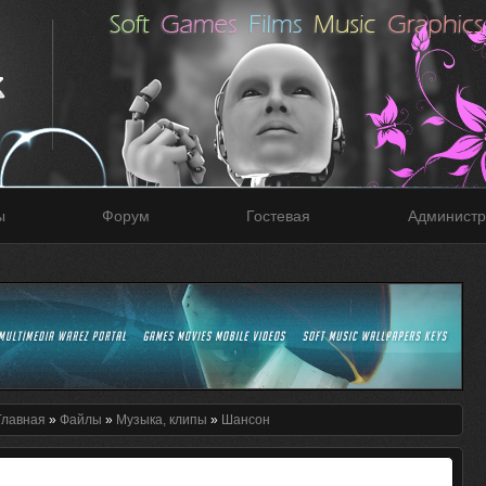
ы
Форум
Гостевая
Администр
Главная
»
Файлы
»
Музыка, клипы
»
Шансон