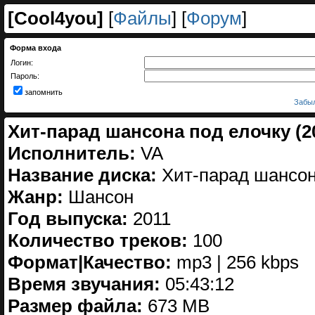
[
Cool4you
]
[
Файлы
] [
Форум
]
Форма входа
Логин:
Пароль:
запомнить
Забыл
Хит-парад шансона под елочку (2
Исполнитель:
VA
Название диска:
Хит-парад шансона
Жанр:
Шансон
Год выпуска:
2011
Количество треков:
100
Формат|Качество:
mp3 | 256 kbps
Время звучания:
05:43:12
Размер файла:
673 MB