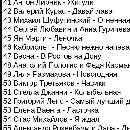
41 Антон Лирник - Жигули
42 Валерий Курас - Давай лавэ
43 Михаил Шуфутинский - Огненная
44 Сергей Любавин и Анна Гуричева
45 Ян Марти - Леночка
46 Кабриолет - Песню нежно напев
47 Весна - В Ростов на Дону
48 Анатолий Полотно и Федя Карман
49 Ляля Размахова - Новогодняя
50 Виктор Третьяков - Часики
51 Стелла Джанни - Колыбельная
52 Григорий Лепс - Самый лучший 
53 Елена Ваенга - Ласточка
54 Стас Михайлов - Я ждал
55 Александр Розенбаум и Зара - Л