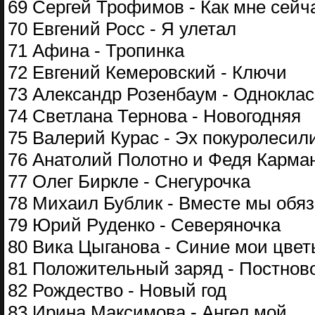
69 Сергей Трофимов - Как мне сейч
70 Евгений Росс - Я улетал
71 Афина - Тропинка
72 Евгений Кемеровский - Ключи
73 Александр Розенбаум - Однокла
74 Светлана Тернова - Новогодняя
75 Валерий Курас - Эх покуролесил
76 Анатолий Полотно и Федя Карман
77 Олег Биркле - Снегурочка
78 Михаил Бублик - Вместе мы обя
79 Юрий Руденко - Северяночка
80 Вика Цыганова - Синие мои цвет
81 Положительный заряд - Постнов
82 Рождество - Новый год
83 Ирина Максимова - Ангел мой