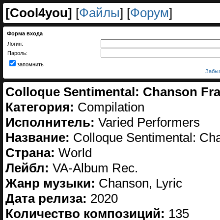
[
Cool4you
]
[
Файлы
] [
Форум
]
Форма входа
Логин:
Пароль:
запомнить
Забыл
Colloque Sentimental: Chanson Fra
Категория:
Compilation
Исполнитель:
Varied Performers
Название:
Colloque Sentimental: Ch
Страна:
World
Лейбл:
VA-Album Rec.
Жанр музыки:
Chanson, Lyric
Дата релиза:
2020
Количество композиций:
135