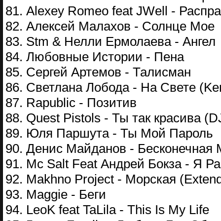
81. Alexey Romeo feat JWell - Расп
82. Алексей Малахов - Солнце Мое
83. Stm & Нелли Ермолаева - Ангел
84. Любовные Истории - Пена
85. Сергей Артемов - Талисман
86. Светлана Лобода - На Свете (Ke
87. Rapublic - Позитив
88. Quest Pistols - Ты так красива (
89. Юля Паршута - Ты Мой Пароль
90. Денис Майданов - Бесконечная
91. Mc Salt Feat Андрей Бокза - Я Р
92. Makhno Project - Морская (Exten
93. Maggie - Беги
94. LeoK feat TaLila - This Is My Life