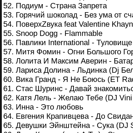
52. Подиум - Страна Запрета
53. Горячий шоколад - Без ума от сч
54. ПоверхZвука feat Valentine Khay
55. Snoop Dogg - Flammable
56. Павлики International - Туловищ
57. Митя Фомин - Огни Большого Гор
58. Лолита И Максим Аверин - Бата
59. Лариса Долина - Льдинка (Dj Бел
60. Вика Гранд - Я Не Боюсь (ET Rad
61. Стас Шуринс - Давай знакомить
62. Катя Лель - Желаю Тебе (DJ Vini
63. Инна - Это любовь
64. Евгения Крапивцева - До Cвида
65. Девушки Эйнштейна - Сука (DJ 