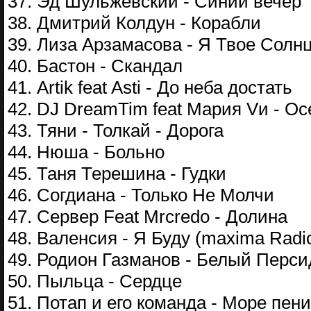
37. Эд Шульжевский - Синий вечер
38. Дмитрий Колдун - Корабли
39. Лиза Арзамасова - Я Твое Солн
40. Бастон - Скандал
41. Artik feat Asti - До неба достать
42. DJ DreamTim feat Мария Vи - Ос
43. Тяни - Толкай - Дорога
44. Нюша - Больно
45. Таня Терешина - Гудки
46. Согдиана - Только Не Молчи
47. Сервер Feat Mrcredo - Долина
48. Валенсия - Я Буду (maxima Radio
49. Родион Газманов - Белый Перси
50. Пыльца - Сердце
51. Потап и его команда - Море пен