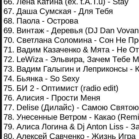
66. Лена Катина (ex. t.A.T.u) - Stay
67. Даша Сумская - Для Тебя
68. Паола - Острова
69. Винтаж - Деревья (DJ Dan Vovan
70. Светлана Соломина - Сон Не Пр
71. Вадим Казаченко & Мята - Не О
72. LeWiza - Эльвира, Зачем Тебе 
73. Вадим Галыгин и Леприконсы - 
74. Бьянка - So Sexy
75. БИ 2 - Оптимист (radio edit)
76. Алисия - Прости Меня
77. Delise (Дилайс) - Самою Святою
78. Унесенные Ветром - Какао (Remi
79. Алиса Логина & Dj Anton Liss - З
80. Алексей Савченко - Жизнь Игра