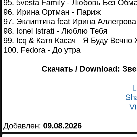
95. 5vesta Family - Любовь Без Обм
96. Ирина Ортман - Париж
97. Эклиптика feat Ирина Аллегрова
98. Ionel Istrati - Люблю Тебя
99. Icq & Катя Касач - Я Буду Вечно
100. Fedora - До утра
Скачать / Download: Зв
L
Sha
Vi
Добавлен:
09.08.2026