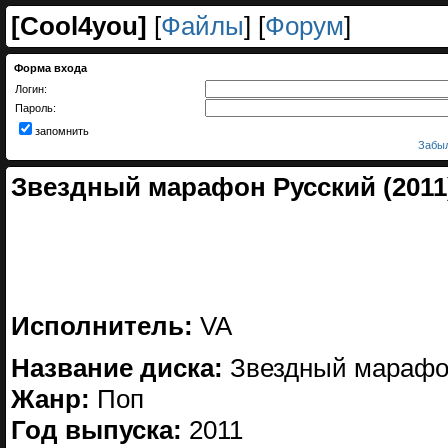
[
Cool4you
]
[
Файлы
] [
Форум
]
Форма входа
Логин:
Пароль:
запомнить
Забыл
Звездный марафон Русский (2011
Исполнитель:
VA
Название диска:
Звездный марафон
Жанр:
Поп
Год выпуска:
2011