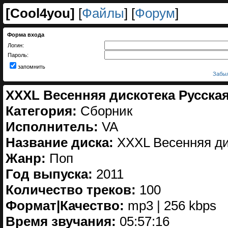
[
Cool4you
]
[
Файлы
] [
Форум
]
Форма входа
Логин:
Пароль:
запомнить
Забыл
XXXL Весенняя дискотека Русская
Категория:
Сборник
Исполнитель:
VA
Название диска:
XXXL Весенняя дис
Жанр:
Поп
Год выпуска:
2011
Количество треков:
100
Формат|Качество:
mp3 | 256 kbps
Время звучания:
05:57:16