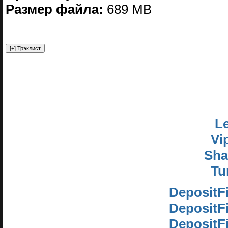
Размер файла:
689 MB
Le
Vi
Sha
Tu
DepositF
DepositF
DepositF