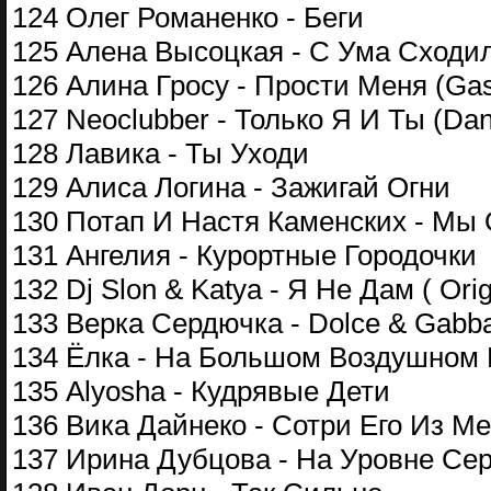
124 Олег Романенко - Беги
125 Алена Высоцкая - С Ума Сходил
126 Алина Гросу - Прости Меня (Ga
127 Neoclubber - Только Я И Ты (Dan
128 Лавика - Ты Уходи
129 Алиса Логина - Зажигай Огни
130 Потап И Настя Каменских - Мы
131 Ангелия - Курортные Городочки
132 Dj Slon & Katya - Я Не Дам ( Origi
133 Верка Сердючка - Dolce & Gabba
134 Ёлка - На Большом Воздушном
135 Alyosha - Кудрявые Дети
136 Вика Дайнеко - Сотри Его Из Me
137 Ирина Дубцова - На Уровне Се