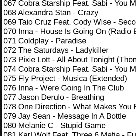
067 Cobra Starship Feat. Sabi - You 
068 Alexandra Stan - Crazy
069 Taio Cruz Feat. Cody Wise - Sec
070 Inna - House Is Going On (Radio E
071 Coldplay - Paradise
072 The Saturdays - Ladykiller
073 Pixie Lott - All About Tonight (T
074 Cobra Starship Feat. Sabi - You 
075 Fly Project - Musica (Extended)
076 Inna - Were Going In The Club
077 Jason Derulo - Breathing
078 One Direction - What Makes You B
079 Jay Sean - Message In A Bottle
080 Melanie C - Stupid Game
081 Karl Wolf Feat. Three 6 Mafia - F