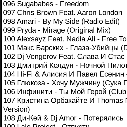
096 Sugababes - Freedom
097 Chris Brown Feat. Aaron London 
098 Amari - By My Side (Radio Edit)
099 Pryda - Mirage (Original Mix)
100 Alexsayz Feat. Nadia Ali - Free T
101 Макс Барских - Глаза-Убийцы (D
102 Dj Vengerov Feat. Слава И Стас
103 Дмитрий Колдун - Ночной Пилот (
104 Hi-Fi & Алисия И Павел Есенин -
105 Глюкоза - Хочу Мужчину (Сука Г
106 Инфинити - Ты Мой Герой (Club
107 Кристина Орбакайте И Thomas N
Version)
108 Ди-Кей & Dj Amor - Потерялись
109 Lalo Project - Отпусти