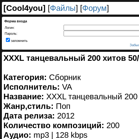
[
Cool4you
]
[
Файлы
] [
Форум
]
Форма входа
Логин:
Пароль:
запомнить
Забыл
XXXL танцевальный 200 хитов 50/5
Категория:
Сборник
Исполнитель:
VA
Название:
XXXL танцевальный 200 х
Жанр,стиль:
Поп
Дата релиза:
2012
Количество композиций:
200
Аудио:
mp3 | 128 kbps