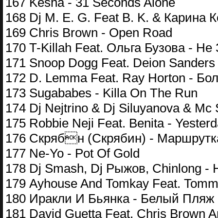
167 Kesha - 31 Seconds Alone
168 Dj M. E. G. Feat B. K. & Карина К
169 Chris Brown - Open Road
170 T-Killah Feat. Ольга Бузова - Н
171 Snoop Dogg Feat. Deion Sanders 
172 D. Lemma Feat. Ray Horton - Б
173 Sugababes - Killa On The Run
174 Dj Nejtrino & Dj Siluyanova & M
175 Robbie Neji Feat. Benita - Yesterd
176 Скрябн (Скрябин) - Маршрутк
177 Ne-Yo - Pot Of Gold
178 Dj Smash, Dj Рыжов, Chinlong - 
179 Ayhouse And Tomkay Feat. Tommy 
180 Иракли И Бьянка - Белый Пляж 
181 David Guetta Feat. Chris Brown A