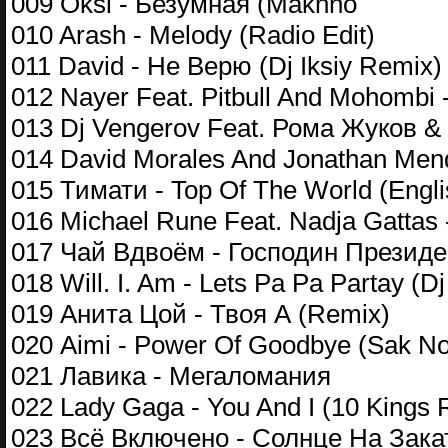
009 Oksi - Безумная (Makhno
010 Arash - Melody (Radio Edit)
011 David - Не Верю (Dj Iksiy Remix)
012 Nayer Feat. Pitbull And Mohombi
013 Dj Vengerov Feat. Рома Жуков 
014 David Morales And Jonathan Mend
015 Тимати - Top Of The World (Engli
016 Michael Rune Feat. Nadja Gattas 
017 Чай Вдвоём - Господин Президе
018 Will. I. Am - Lets Pa Pa Partay (D
019 Анита Цой - Твоя А (Remix)
020 Aimi - Power Of Goodbye (Sak No
021 Лавика - Мегаломания
022 Lady Gaga - You And I (10 Kings R
023 Всё Включено - Солнце На Закат