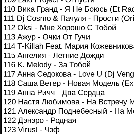
110 Вика Гранд - Я Не Боюсь (Et Rad
111 Dj Cosmo & Пачуля - Прости (Ori
112 Oksi - Мне Хорошо C Тобой
113 Ажур - Очки От Гучи
114 T-Killah Feat. Мария Кожевнико
115 Ангелия - Летние Дожди
116 K. Melody - За Тобой
117 Анна Седокова - Love U (Dj Veng
118 Саша Ветер - Новая Модель (Ex
119 Анна Ричч - Два Сердца
120 Настя Любимова - На Встречу М
121 Александр Поднебесный - На М
122 Дэнэро - Родная
123 Virus! - Чзф