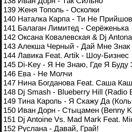
138 Иван Дорн - Так Сильно
139 Женя Тополь - Осколки
140 Наталка Карпа - Ти Не Прийшо
141 Балаган Лимитед - Серёженька
142 Оксана Ковалевская & Dj Antonas
143 Алекша Черный - Дай Мне Знак
144 Лавика Feat. Artik - Шоу-Бизнес
145 Di-Key - Я Не Знаю, Где Я Буду
146 Ева - Не Молчи
147 Нина Богданова Feat. Саша Ка
148 Dj Smash - Blueberry Hill (Radio E
149 Тина Кароль - Я Скажу Да (Коль
150 Иван Дорн - Стыцамен (Benny K
151 Dj Antoine Vs. Mad Mark Feat. Mic
152 Руслана - Давай, Грай!