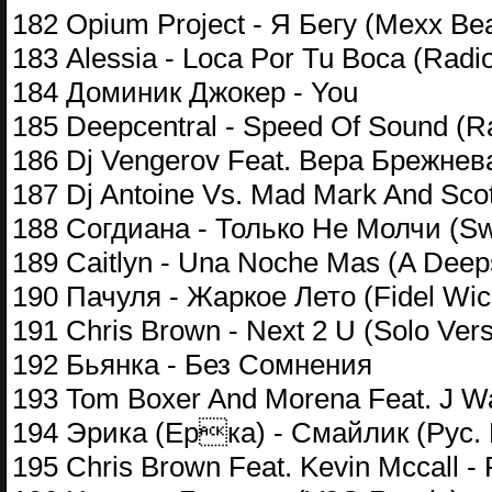
182 Opium Project - Я Бегу (Mexx Be
183 Alessia - Loca Por Tu Boca (Radio
184 Доминик Джокер - You
185 Deepcentral - Speed Of Sound (Ra
186 Dj Vengerov Feat. Вера Брежнев
187 Dj Antoine Vs. Mad Mark And Sco
188 Согдиана - Только Не Молчи (Swe
189 Caitlyn - Una Noche Mas (A Deepsi
190 Пачуля - Жаркое Лето (Fidel Wic
191 Chris Brown - Next 2 U (Solo Vers
192 Бьянка - Без Сомнения
193 Tom Boxer And Morena Feat. J War
194 Эрика (Ерка) - Смайлик (Рус.
195 Chris Brown Feat. Kevin Mccall - 