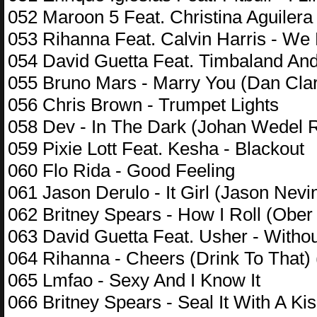
052 Maroon 5 Feat. Christina Aguiler
053 Rihanna Feat. Calvin Harris - We
054 David Guetta Feat. Timbaland And
055 Bruno Mars - Marry You (Dan Cla
056 Chris Brown - Trumpet Lights
058 Dev - In The Dark (Johan Wedel 
059 Pixie Lott Feat. Kesha - Blackout
060 Flo Rida - Good Feeling
061 Jason Derulo - It Girl (Jason Nevi
062 Britney Spears - How I Roll (Obe
063 David Guetta Feat. Usher - With
064 Rihanna - Cheers (Drink To That) 
065 Lmfao - Sexy And I Know It
066 Britney Spears - Seal It With A K