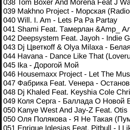
038 Tom Boxer And Morena Feat J Warn
039 Makhno Project - Морская (Radio 
040 Will. I. Am - Lets Pa Pa Partay
041 Shami Feat. Тамерлан &Amp_ А
042 Deepsystem Feat. Jayoh - Indie Gi
043 Dj Цветкоff & Olya Milaxa - Бела
044 Havana - Dance Like That (Loveru
045 Ika - Дорогой Мой
046 Housemaxx Project - Let The Musi
047 Фабрика Feat. Vенера - Останов
048 Dj Khaled Feat. Keyshia Cole Ch
049 Коля Серга - Баллада О Новой 
050 Kanye West And Jay-Z Feat. Otis 
050 Оля Полякова - Я Не Такая (Пу
051 Enrique Iglesias Feat. Pitbull - I L