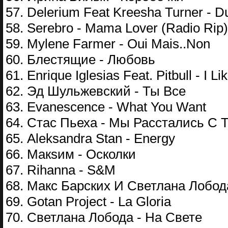
57. Delerium Feat Kreesha Turner - Du
58. Serebro - Mama Lover (Radio Rip)
59. Mylene Farmer - Oui Mais..Non
60. Блестящие - Любовь
61. Enrique Iglesias Feat. Pitbull - I L
62. Эд Шульжевский - Ты Все
63. Evanescence - What You Want
64. Стас Пьеха - Мы Расстались С 
65. Aleksandra Stan - Energy
66. Макsим - Осколки
67. Rihanna - S&M
68. Макс Барских И Светлана Лобод
69. Gotan Project - La Gloria
70. Светлана Лобода - На Свете