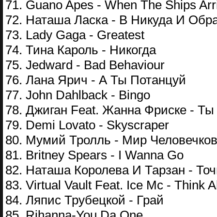
71. Guano Apes - When The Ships Arr
72. Наташа Ласка - В Никуда И Обр
73. Lady Gaga - Greatest
74. Тина Кароль - Никогда
75. Jedward - Bad Behaviour
76. Лана Ярич - А Ты Потанцуй
77. John Dahlback - Bingo
78. Джиган Feat. Жанна Фриске - Т
79. Demi Lovato - Skyscraper
80. Мумий Тролль - Мир Человечко
81. Britney Spears - I Wanna Go
82. Наташа Королева И Тарзан - Точ
83. Virtual Vault Feat. Ice Mc - Think
84. Ляпис Трубецкой - Грай
85. Rihanna-You Da One