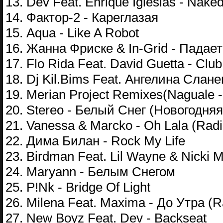
13. Dev Feat. Enrique Iglesias - Nake
14. Фактор-2 - Кареглазая
15. Aqua - Like A Robot
16. Жанна Фриске & In-Grid - Падает
17. Flo Rida Feat. David Guetta - Cl
18. Dj Kil.Bims Feat. Ангелина Слан
19. Merian Project Remixes(Naguale -
20. Stereo - Белый Снег (Новогодняя
21. Vanessa & Marcko - Oh Lala (Radi
22. Дима Билан - Rock My Life
23. Birdman Feat. Lil Wayne & Nicki M
24. Maryann - Белым Снегом
25. P!Nk - Bridge Of Light
26. Milena Feat. Maxima - До Утра (Ra
27. New Boyz Feat. Dev - Backseat