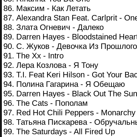
86. Максим - Как Летать
87. Alexandra Stan Feat. Carlprit - One
88. Злата Огневич - Далеко
89. Darren Hayes - Bloodstained Hear
90. С. Жуков - Девочка Из Прошлого
91. The Xx - Intro
92. Лера Козлова - Я Тону
93. T.I. Feat Keri Hilson - Got Your Ba
94. Полина Гагарина - Я Обещаю
95. Darren Hayes - Black Out The Su
96. The Cats - Пополам
97. Red Hot Chili Peppers - Monarchy
98. Татьяна Пискарева - Обручальн
99. The Saturdays - All Fired Up