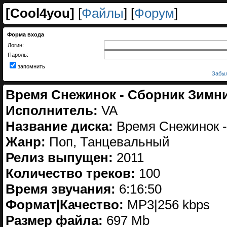
[
Cool4you
]
[
Файлы
] [
Форум
]
Форма входа
Логин:
Пароль:
запомнить
Забыл
Время Снежинок - Сборник Зимни
Исполнитель:
VA
Название диска:
Время Снежинок -
Жанр:
Поп, Танцевальный
Релиз выпущен:
2011
Количество треков:
100
Время звучания:
6:16:50
Формат|Качество:
МP3|256 kbps
Размер файла:
697 Mb