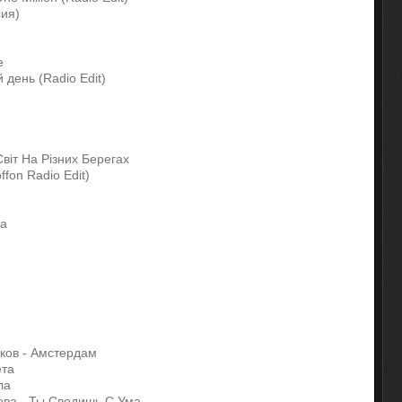
сия)
e
 день (Radio Edit)
 Свiт На Рiзних Берегах
ffon Radio Edit)
ра
яков - Амстердам
ета
ла
иева - Ты Сводишь С Ума