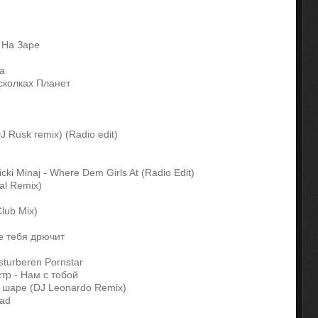
- На Заре
а
сколках Планет
DJ Rusk remix) (Radio edit)
icki Minaj - Where Dem Girls At (Radio Edit)
Val Remix)
lub Mix)
же тебя дрючит
turberen Pornstar
тр - Нам с тобой
 шаре (DJ Leonardo Remix)
Bad