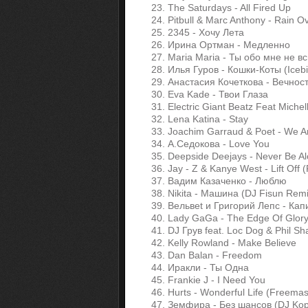
23. The Saturdays - All Fired Up
24. Pitbull & Marc Anthony - Rain O
25. 2345 - Хочу Лета
26. Ирина Ортман - Медленно
27. Maria Maria - Ты обо мне не вс
28. Илья Гуров - Кошки-Коты (Iceb
29. Анастасия Кочеткова - Вечнос
30. Eva Kade - Твои Глаза
31. Electric Giant Beatz Feat Miche
32. Lena Katina - Stay
33. Joachim Garraud & Poet - We A
34. А.Седокова - Love You
35. Deepside Deejays - Never Be Al
36. Jay - Z & Kanye West - Lift Off 
37. Вадим Казаченко - Люблю
38. Nikita - Машина (DJ Fisun Remi
39. Вельвеt и Григорий Лепс - Кап
40. Lady GaGa - The Edge Of Glor
41. DJ Грув feat. Loc Dog & Phil S
42. Kelly Rowland - Make Believe
43. Dan Balan - Freedom
44. Иракли - Ты Одна
45. Frankie J - I Need You
46. Hurts - Wonderful Life (Freema
47. Земфира - Без шансов (DJ Kop