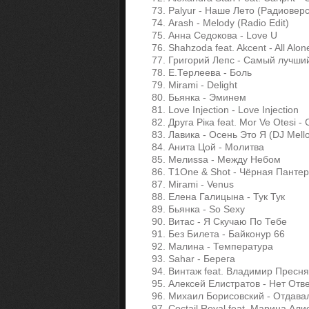
73. Palyur - Наше Лето (Радиовер
74. Arash - Melody (Radio Edit)
75. Анна Седокова - Love U
76. Shahzoda feat. Akcent - All Alon
77. Григорий Лепс - Самый лучший
78. Е.Терлеева - Боль
79. Mirami - Delight
80. Бьянка - Эминем
81. Love Injection - Love Injection
82. Друга Рiка feat. Mor Ve Otesi -
83. Лавика - Осень Это Я (DJ Mello
84. Анита Цой - Молитва
85. Мелиssа - Между Небом
86. T1One & Shot - Чёрная Панте
87. Mirami - Venus
88. Елена Галицына - Тук Тук
89. Бьянка - So Sexy
90. Витас - Я Скучаю По Тебе
91. Без Билета - Байконур 66
92. Малина - Температура
93. Sahar - Берега
94. Винтаж feat. Владимир Пресн
95. Алексей Елистратов - Нет Отв
96. Михаил Борисовский - Отдава
97. Coctail Royal feat. Марина Ал