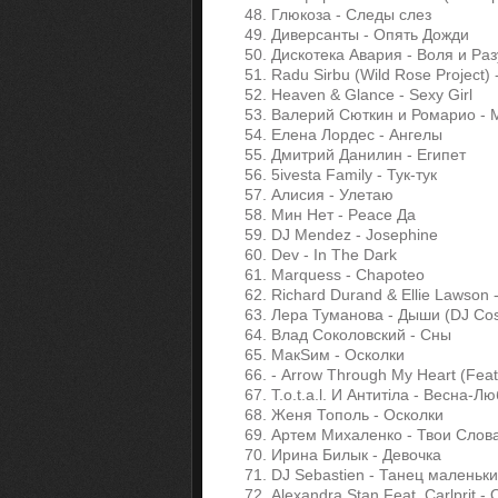
48. Глюкоза - Следы слез
49. Диверсанты - Опять Дожди
50. Дискотека Авария - Воля и Ра
51. Radu Sirbu (Wild Rose Project) 
52. Heaven & Glance - Sexy Girl
53. Валерий Сюткин и Ромарио - 
54. Елена Лордес - Ангелы
55. Дмитрий Данилин - Египет
56. 5ivesta Family - Тук-тук
57. Алисия - Улетаю
58. Мин Нет - Peace Да
59. DJ Mendez - Josephine
60. Dev - In The Dark
61. Marquess - Chapoteo
62. Richard Durand & Ellie Lawson
63. Лера Туманова - Дыши (DJ Cos
64. Влад Соколовский - Сны
65. МакSим - Осколки
66. - Arrow Through My Heart (Feat
67. T.o.t.a.l. И Антитіла - Весна-Л
68. Женя Тополь - Осколки
69. Артем Михаленко - Твои Слов
70. Ирина Билык - Девочка
71. DJ Sebastien - Танец маленьк
72. Alexandra Stan Feat. Carlprit - 