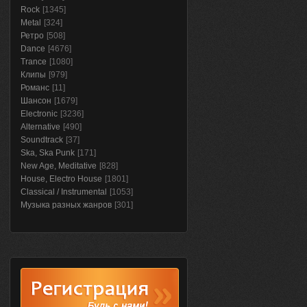
Rock
[1345]
Metal
[324]
Ретро
[508]
Dance
[4676]
Trance
[1080]
Клипы
[979]
Романс
[11]
Шансон
[1679]
Electronic
[3236]
Alternative
[490]
Soundtrack
[37]
Ska, Ska Punk
[171]
New Age, Meditative
[828]
House, Electro House
[1801]
Classical / Instrumental
[1053]
Музыка разных жанров
[301]