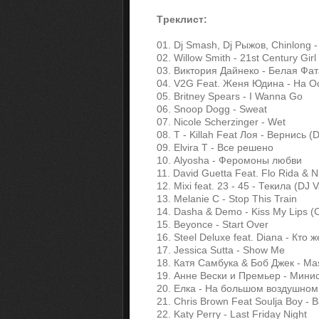
Tреклист:
01. Dj Smash, Dj Рыжов, Chinlong 
02. Willow Smith - 21st Century Girl
03. Виктория Дайнеко - Белая Фат
04. V2G Feat. Женя Юдина - На О
05. Britney Spears - I Wanna Go
06. Snoop Dogg - Sweat
07. Nicole Scherzinger - Wet
08. T - Killah Feat Лоя - Вернись (
09. Elvira T - Все решено
10. Alyosha - Феромоны любви
11. David Guetta Feat. Flo Rida & N
12. Mixi feat. 23 - 45 - Текила (DJ 
13. Melanie C - Stop This Train
14. Dasha & Demo - Kiss My Lips (C
15. Beyonce - Start Over
16. Steel Deluxe feat. Diana - Кто 
17. Jessica Sutta - Show Me
18. Катя Самбука & Боб Джек - Mas
19. Анне Вески и Премьер - Минис
20. Елка - На большом воздушном
21. Chris Brown Feat Soulja Boy - 
22. Katy Perry - Last Friday Night