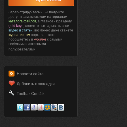
Зарегистрируйтесь и Вы получите
доступ к самым свежим материалам
каталога файлов
, а главное - к разделу
gold keys
, сможете выкладывать свои
видео и статьи
, возможно даже станете
журналистом
портала, также
пообщаетесь в
курилке
с самыми
весёлыми и активными
пользователями!
Новости сайта
Добавить в закладки
Toolbar Cool4ik