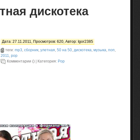
тная дискотека
Дата: 27.11.2011, Просмотров: 620, Автор:
Igor2385
теги:
mp3
,
сборник
,
улетная
,
50 на 50
,
дискотека
,
музыка
,
поп
,
2011
,
pop
Комментарии () | Категория:
Pop