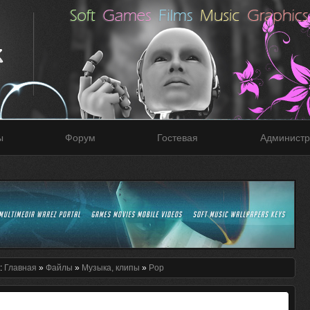
ы
Форум
Гостевая
Администр
:
Главная
»
Файлы
»
Музыка, клипы
»
Pop