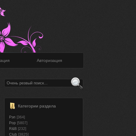
ация
Авторизация
Категории раздела
Рэп
[364]
Pop
[5807]
R&B
[232]
Club
[3825]