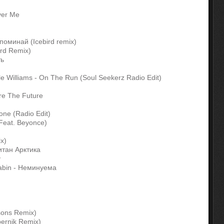
ver Me
поминай (Icebird remix)
ird Remix)
ть
lle Williams - On The Run (Soul Seekerz Radio Edit)
re The Future
one (Radio Edit)
(Feat. Beyonce)
x)
итан Арктика
y
habin - Неминуема
sons Remix)
ernik Remix)