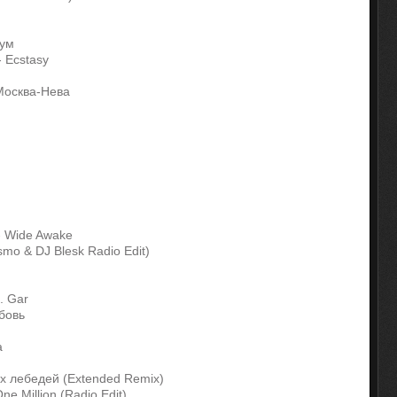
зум
- Ecstasy
Москва-Нева
 - Wide Awake
mo & DJ Blesk Radio Edit)
. Gar
юбовь
а
их лебедей (Extended Remix)
One Million (Radio Edit)