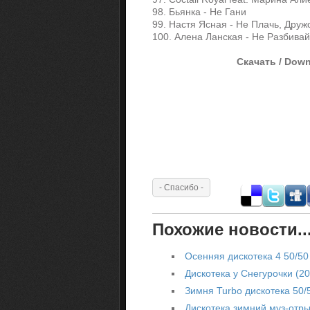
98. Бьянка - Не Гани
99. Настя Ясная - Не Плачь, Друж
100. Алена Ланская - Не Разбива
Скачать / Down
Похожие новости..
Осенняя дискотека 4 50/50
Дискотека у Снегурочки (20
Зимня Turbo дискотека 50/
Дискотека зимний муз-отры