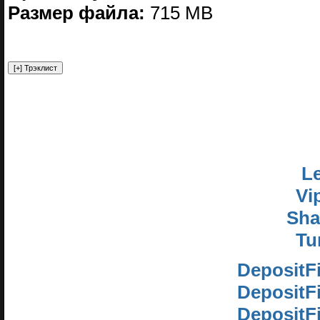
Размер файла:
715 MB
Le
Vi
Sha
Tu
DepositF
DepositF
DepositF