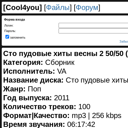
[
Cool4you
]
[
Файлы
] [
Форум
]
Форма входа
Логин:
Пароль:
запомнить
Забыл
Сто пудовые хиты весны 2 50/50 (
Категория:
Сборник
Исполнитель:
VA
Название диска:
Сто пудовые хиты 
Жанр:
Поп
Год выпуска:
2011
Количество треков:
100
Формат|Качество:
mp3 | 256 kbps
Время звучания:
06:17:42