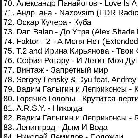
70. Александр Панайотов - Love Is 
71. Андр_ана - Nazovsim (FDR Radi
72. Оскар Кучера - Куба
73. Dan Balan - До Утра (Alex Shade
74. Faktor - 2 - А Меня Нет (Extended
75. T.2 and Ирина Кирьянова - Твои
76. София Ротару - И Летит Моя Ду
77. Винтаж - Запретный мир
78. Sergey Lensky & Dyu feat. Andrey
79. Вадим Галыгин и Леприконсы - 
80. Горячие Головы - Крутится-верт
81. A.R.S.Y. - Никогда
82. Вадим Галыгин и Леприконсы - R
83. Ленинград - Дым И Вода
84. Николай Демидов - Подожди