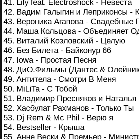
41. Lily feat. Electroshock - Невеста
42. Вадим Галыгин и Леприконсы - 
43. Вероника Агапова - Свадебные 
44. Маша Кольцова - Объединяет Од
45. Виталий Козловский - Целую
46. Без Билета - Байконур 66
47. Iowa - Простая Песня
48. ДиО.Фильмы (Дантес & Олейник
49. Антитела - Смотри В Меня
50. MiLiTa - С Тобой
51. Владимир Пресняков и Наталья
52. Хасбулат Рахманов - Только Ты
53. Dj Rem & Mc Phil - Верю я
54. Bestseller - Крыша
55. Анне Вески & Премьер - Минист