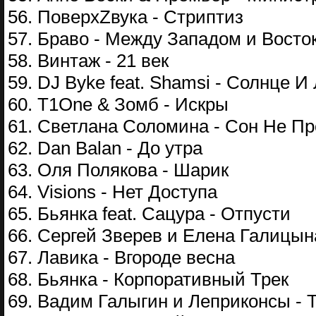
56. ПоверхZвука - Стриптиз
57. Браво - Между Западом и Восто
58. Винтаж - 21 век
59. DJ Byke feat. Shamsi - Солнце И
60. T1One & Зомб - Искры
61. Светлана Соломина - Сон Не Пр
62. Dan Balan - До утра
63. Оля Полякова - Шарик
64. Visions - Нет Доступа
65. Бьянка feat. Сацура - Отпусти
66. Сергей Зверев и Елена Галицын
67. Лавика - Вгороде весна
68. Бьянка - Корпоративный Трек
69. Вадим Галыгин и Леприконсы - 