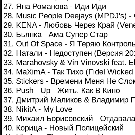
27. Яна Романова - Иди Иди
28. Music People Deejays (MPDJ's) -
29. KENA - Любовь Через Край (Vene
30. Бьянка - Ама Супер Стар
31. Out Of Space - Я Теряю Контрол
32. Натали - Недоступен (Версия 20
33. Marahovsky & Vin Vinovski feat. E
34. MaXimA - Так Тихо (Fidel Wicked 
35. Stickers - Времени Меня Не Сло
36. Push - Up - Жить, Как В Кино
37. Дмитрий Маликов & Владимир П
38. NikitA - My Love
39. Михаил Борисовский - Отдавал
40. Корица - Новый Полицейский