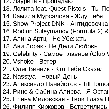
12. Лаурита - Пропадаю
13. Лолита feat. Quest Pistols - Ты 
14. Камила Мурсалова - Жду Тебя
15. Show Project DNK - Антидевочка
16. Rodion Suleymanov (Formula 2) &
17. Алина Артц - Не Убежать
18. Ани Лорак - Не Дели Любовь
19. Celebrity - Самое Главное (Club 
20. Vshoke - Ветер
21. Олег Винник - Кто Тебе Сказал
22. Nasstya - Новый День
23. Александр Панайотов - Till Tomo
24. Рино & Сабина Алиева - Я Оста
25. Елена Миловская - Твои Глаза 
26. Филипп Киркоров - Встретились