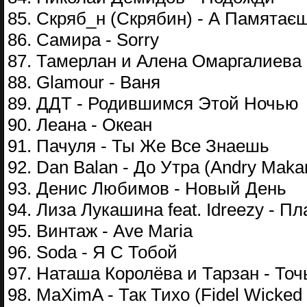
85. Скряб_н (Скрябин) - А Памята
86. Самира - Sorry
87. Тамерлан и Алена Омаргалиева 
88. Glamour - Ваня
89. ДДТ - Родившимся Этой Ночью
90. Леана - Океан
91. Пачуля - Ты Же Все Знаешь
92. Dan Balan - До Утра (Andry Makar
93. Денис Любимов - Новый День
94. Лиза Лукашина feat. Idreezy - П
95. Винтаж - Ave Maria
96. Soda - Я С Тобой
97. Наташа Королёва и Тарзан - Точ
98. MaXimA - Так Тихо (Fidel Wicked 