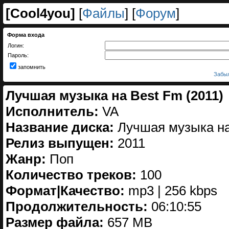
[
Cool4you
]
[
Файлы
] [
Форум
]
Форма входа
Логин:
Пароль:
запомнить
Забыл
Лучшая музыка на Best Fm (2011)
Исполнитель:
VA
Название диска:
Лучшая музыка на
Релиз выпущен:
2011
Жанр:
Поп
Количество треков:
100
Формат|Качество:
mp3 | 256 kbps
Продолжительность:
06:10:55
Размер файла:
657 MB