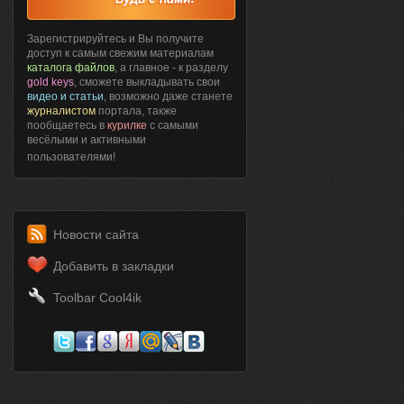
Зарегистрируйтесь и Вы получите
доступ к самым свежим материалам
каталога файлов
, а главное - к разделу
gold keys
, сможете выкладывать свои
видео и статьи
, возможно даже станете
журналистом
портала, также
пообщаетесь в
курилке
с самыми
весёлыми и активными
пользователями!
Новости сайта
Добавить в закладки
Toolbar Cool4ik