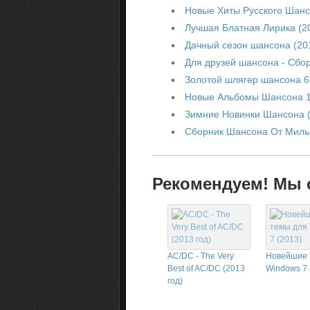
Новые Хиты Русского Шанс
Лучшая Блатная Лирика (2
Дачный сезон шансона (20
Для друзей шансона - Сбор
Золотой шлягер шансона 6 
Новые Альбомы Шансона 1
Зимние Новинки Шансона (
Сборник Шансона От Милы
Рекомендуем! Мы с
AC/DC - The Very
Новейшие 
Best of AC/DC (2013
Windows 7 
год)