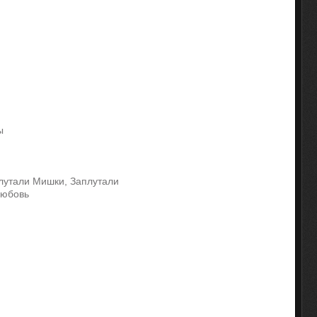
ы
плутали Мишки, Заплутали
Любовь