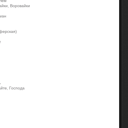
улем
айки, Воровайки
уман
ферская)
т
ь
айте, Господа