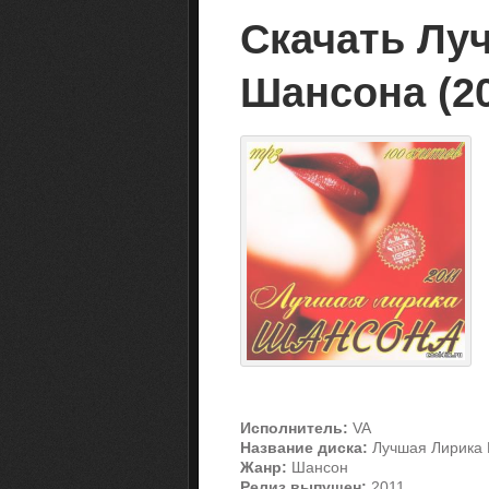
Скачать Лу
Шансона (20
Исполнитель:
VA
Название диска:
Лучшая Лирика
Жанр:
Шансон
Релиз выпущен:
2011