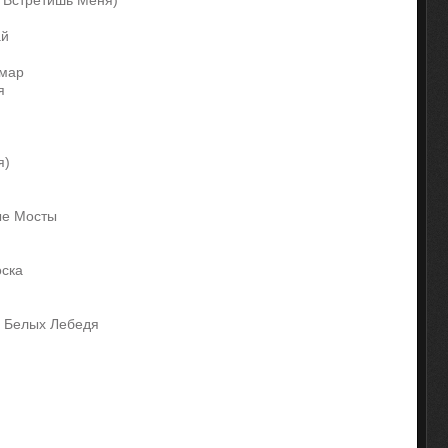
ы Встретишь Меня)
ай
шмар
я
я)
ные Мосты
оска
а Белых Лебедя