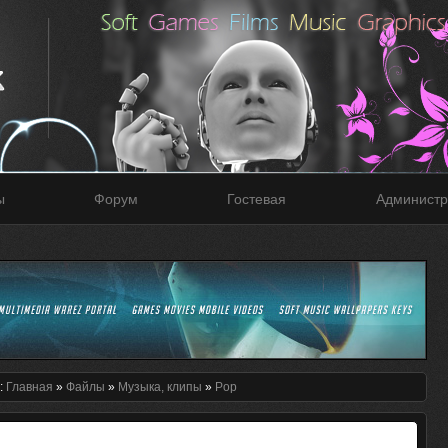
ы
Форум
Гостевая
Администр
:
Главная
»
Файлы
»
Музыка, клипы
»
Pop