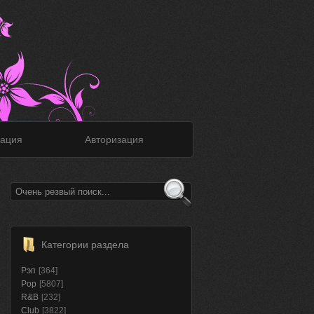
ация
Авторизация
Категории раздела
Рэп
[364]
Pop
[5807]
R&B
[232]
Club
[3822]