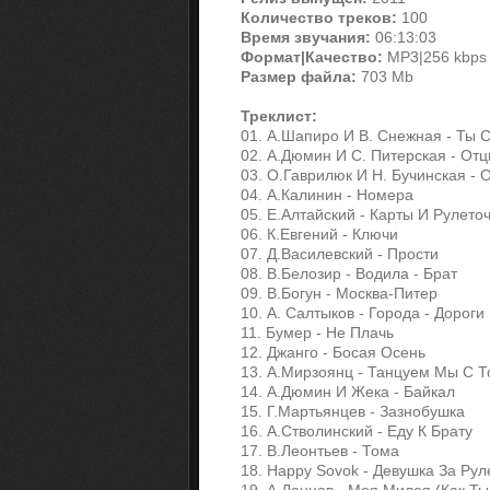
Количество треков:
100
Время звучания:
06:13:03
Формат|Качество:
МP3|256 kbps
Размер файла:
703 Mb
Треклист:
01. А.Шапиро И В. Снежная - Ты 
02. А.Дюмин И С. Питерская - От
03. О.Гаврилюк И Н. Бучинская - 
04. А.Калинин - Номера
05. Е.Алтайский - Карты И Рулето
06. К.Евгений - Ключи
07. Д.Василевский - Прости
08. В.Белозир - Водила - Брат
09. В.Богун - Москва-Питер
10. А. Салтыков - Города - Дороги
11. Бумер - Не Плачь
12. Джанго - Босая Осень
13. А.Мирзоянц - Танцуем Мы С Т
14. А.Дюмин И Жека - Байкал
15. Г.Мартьянцев - Зазнобушка
16. А.Стволинский - Еду К Брату
17. В.Леонтьев - Тома
18. Happy Sovok - Девушка За Ру