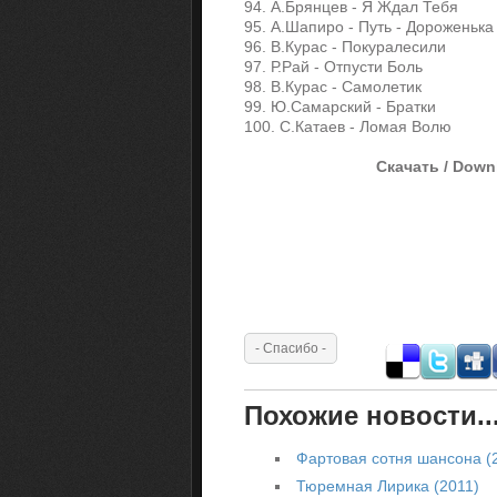
94. А.Брянцев - Я Ждал Тебя
95. А.Шапиро - Путь - Дороженька
96. В.Курас - Покуралесили
97. Р.Рай - Отпусти Боль
98. В.Курас - Самолетик
99. Ю.Самарский - Братки
100. С.Катаев - Ломая Волю
Скачать / Down
Похожие новости..
Фартовая сотня шансона (
Тюремная Лирика (2011)