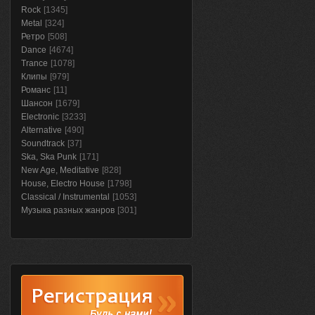
Rock
[1345]
Metal
[324]
Ретро
[508]
Dance
[4674]
Trance
[1078]
Клипы
[979]
Романс
[11]
Шансон
[1679]
Electronic
[3233]
Alternative
[490]
Soundtrack
[37]
Ska, Ska Punk
[171]
New Age, Meditative
[828]
House, Electro House
[1798]
Classical / Instrumental
[1053]
Музыка разных жанров
[301]