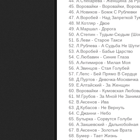
44. А.Стихарева - Женщина За Р
45. Воровайки - Воровайки, Воров
46. А.Новиков - Бомж С Рублевки
47. А.Воробей - Над Запреткой Т
48. М.Котляр - Двое
49. А.Маршал - Дорога
50. А.Степин - Тудым-Сюдым (Шо
51. Б.Леви - Старое Такси
52. Л.Рублева - А Судьба Не Шути
53. А.Воробей - Бабье Царство
54. С.Любавин - Синие Глаза
55. А.Антимиров - Милая Моя
56. А.Звинцов - Стая Голубей
57. Г.Лепс - Бей Прямо В Сердце
58. Д.Пуртов - Девочка-Москвичка
59. Е.Алтайский - За Женщин
60. Воровайки - Кумовская Любов
61. М.Грубов - За Мной Не Заним
62. В.Аксенов - Ива
63. Д.Кубасов - Не Вернуть
64. С.Джанни - Небо
65. Бутырка - Сорвутся Голуби
66. А.Закшевский - Дальнобойная
67. В.Аксенов - Золотые Врата
68. Бумер - Тает Жизнь