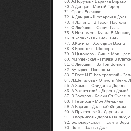
69. А.Поручик - Баранка Вправо
70. А.Донцов - Милый Город
71. Срок - Босяцкая
72. А.Данцев - Шоферская Доля
73. Н.Лапина - В Твоей Постели
74. С.Любавин - Cиние Глаза
75. В.Незнамов - Купил Я Машину
76. Л.Успенская - Беги, Беги
77. В.Калина - Холодная Весна
78. В.Крестник - Шофера
79. В.Цыганова - Синие Мои Цвет
80. М.Руденская - Птичка В Клетке
81. С.Любавин - За Той Волной
82. Бутырка - Повороты
83. Е.Росс И Е. Кемеровский - За
84. Л.Шепилова - Отпусти Меня, 
85. А.Хамов - Ожидание Дороги
86. А.Закшевский - Дорога Домой
87. В.Захаров - Ключи От Счастья
88. Т.Темиров - Моя Женщина
89. А.Каргин - Дальнобойщикам
90. А.Приклонский - Дорожная
91. В.Корнилов - Дорога На Лихую
92. Беломорканал - Памяти Вора
93. Волк - Волчья Доля