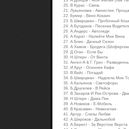
19. А.Донцов - Моя Милая (Как Т
20. В.Курас - Связь
21. Лукьяновка - Амнистия, Прощ
22. Бумер - Вино-Кокаин
23. Б.Шварцман - Пробочный Ко
24. А.Булдаков - Песенка Водител
25. А.Андерс - Автоледи
26. А.Карат - Налейте Мне Вина
27. А.Блик - Дачный Сезон
28. А.Хамов - Бродяга (Шоферска
29. Д.Оган - Если Бы
30. Н.Штерн - От Винта
31. Ангел-А & Г. Грач - Разведен
32. И.Круг - Осеннее Кафе
33. В.Вайс - Погадай
34. Б.Шварцман - Надоела Мне Т
35. А.Кальянов - Светофоры
36. Б.Драгилев - В Рейсе
37. В.Захаров И Рок-Острова - Дв
38. Н.Штерн - Дама Пик
39. А.Новиков - Е-Мобиль
40. В.Красавин - Невеселая
41. Артур - Слезы Любви
42. А.Широков - Дальнобой
43. А.Берест - За Верстою Верста