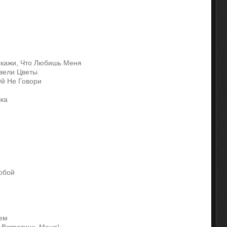
Скажи, Что Любишь Меня
цвели Цветы
Ой Не Говори
чка
обой
лем