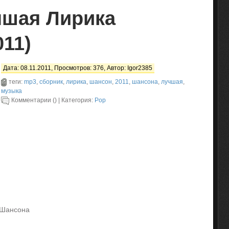
чшая Лирика
11)
Дата: 08.11.2011, Просмотров: 376, Автор:
Igor2385
теги:
mp3
,
сборник
,
лирика
,
шансон
,
2011
,
шансона
,
лучшая
,
музыка
Комментарии () | Категория:
Pop
 Шансона