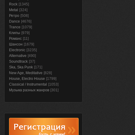
Rock
[1345]
Metal
[324]
Ретро
[508]
Dance
[4676]
Trance
[1079]
Клипы
[979]
Романс
[11]
Шансон
[1679]
Electronic
[3235]
Alternative
[490]
Soundtrack
[37]
Ska, Ska Punk
[171]
New Age, Meditative
[828]
House, Electro House
[1799]
Classical / Instrumental
[1053]
Музыка разных жанров
[301]