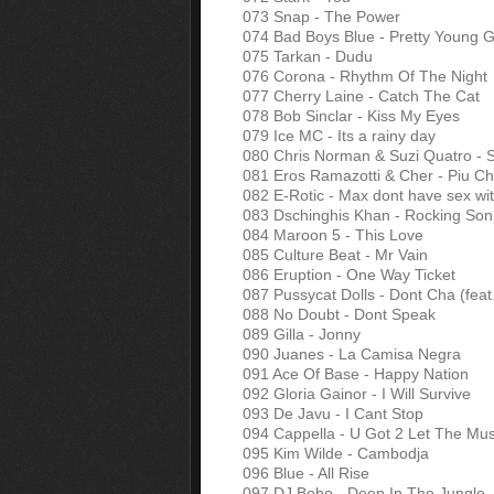
073 Snap - The Power
074 Bad Boys Blue - Pretty Young Gi
075 Tarkan - Dudu
076 Corona - Rhythm Of The Night
077 Cherry Laine - Catch The Cat
078 Bob Sinclar - Kiss My Eyes
079 Ice MC - Its a rainy day
080 Chris Norman & Suzi Quatro - S
081 Eros Ramazotti & Cher - Piu Ch
082 E-Rotic - Max dont have sex wi
083 Dschinghis Khan - Rocking Son
084 Maroon 5 - This Love
085 Culture Beat - Mr Vain
086 Eruption - One Way Ticket
087 Pussycat Dolls - Dont Cha (fea
088 No Doubt - Dont Speak
089 Gilla - Jonny
090 Juanes - La Camisa Negra
091 Ace Of Base - Happy Nation
092 Gloria Gainor - I Will Survive
093 De Javu - I Cant Stop
094 Cappella - U Got 2 Let The Mus
095 Kim Wilde - Cambodja
096 Blue - All Rise
097 DJ Bobo - Deep In The Jungle