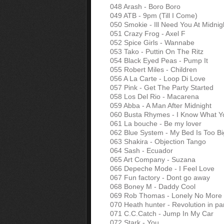
048 Arash - Boro Boro
049 ATB - 9pm (Till I Come)
050 Smokie - Ill Need You At Midnig
051 Crazy Frog - Axel F
052 Spice Girls - Wannabe
053 Tako - Puttin On The Ritz
054 Black Eyed Peas - Pump It
055 Robert Miles - Children
056 A La Carte - Loop Di Love
057 Pink - Get The Party Started
058 Los Del Rio - Macarena
059 Abba - A Man After Midnight
060 Busta Rhymes - I Know What Yo
061 La bouche - Be my lover
062 Blue System - My Bed Is Too Bi
063 Shakira - Objection Tango
064 Sash - Ecuador
065 Art Company - Suzana
066 Depeche Mode - I Feel Love
067 Fun factory - Dont go away
068 Boney M - Daddy Cool
069 Rob Thomas - Lonely No More
070 Heath hunter - Revolution in pa
071 C.C.Catch - Jump In My Car
072 Stark - You