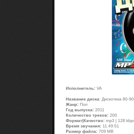
Исполнитель:
VA
Название диска
: Дискотека 80-9
Жанр:
Поп
Год выпуска:
2011
Количество треков:
200
Формат|Качество:
mp3 | 128 kbp
Время звучания:
11:49:51
Размер файла:
709 MB