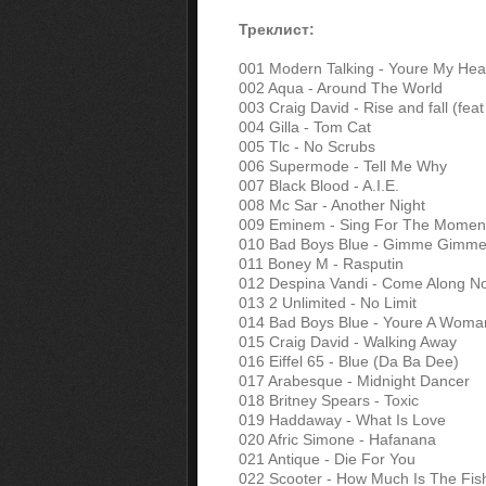
Треклист:
001 Modern Talking - Youre My Hea
002 Aqua - Around The World
003 Craig David - Rise and fall (feat
004 Gilla - Tom Cat
005 Tlc - No Scrubs
006 Supermode - Tell Me Why
007 Black Blood - A.I.E.
008 Mc Sar - Another Night
009 Eminem - Sing For The Momen
010 Bad Boys Blue - Gimme Gimme Y
011 Boney M - Rasputin
012 Despina Vandi - Come Along N
013 2 Unlimited - No Limit
014 Bad Boys Blue - Youre A Woma
015 Craig David - Walking Away
016 Eiffel 65 - Blue (Da Ba Dee)
017 Arabesque - Midnight Dancer
018 Britney Spears - Toxic
019 Haddaway - What Is Love
020 Afric Simone - Hafanana
021 Antique - Die For You
022 Scooter - How Much Is The Fis