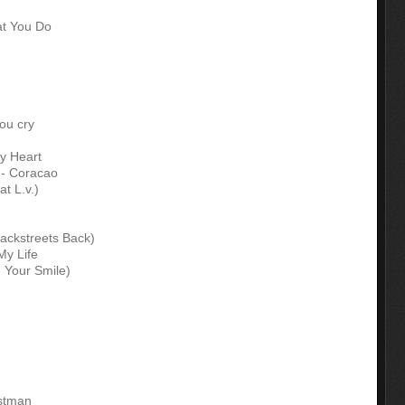
at You Do
ou cry
y Heart
 - Coracao
t L.v.)
ackstreets Back)
My Life
 Your Smile)
ostman