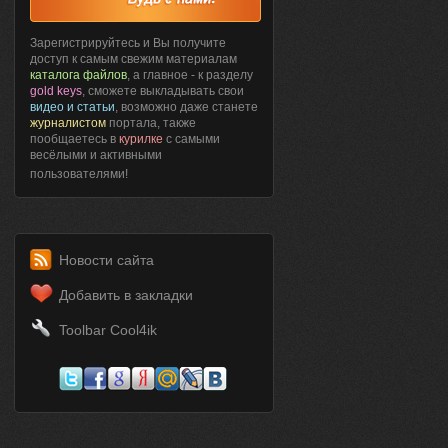
Зарегистрируйтесь и Вы получите
доступ к самым свежим материалам
каталога файлов
, а главное - к разделу
gold keys
, сможете выкладывать свои
видео и статьи
, возможно даже станете
журналистом
портала, также
пообщаетесь в
курилке
с самыми
весёлыми и активными
пользователями!
Новости сайта
Добавить в закладки
Toolbar Cool4ik