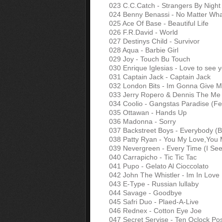
023 C.C.Catch - Strangers By Night
024 Benny Benassi - No Matter Wh
025 Ace Of Base - Beautiful Life
026 F.R.David - World
027 Destinys Child - Survivor
028 Aqua - Barbie Girl
029 Joy - Touch Bu Touch
030 Enrique Iglesias - Love to see y
031 Captain Jack - Captain Jack
032 London Bits - Im Gonna Give M
033 Jerry Ropero & Dennis The Me
034 Coolio - Gangstas Paradise (Fea
035 Ottawan - Hands Up
036 Madonna - Sorry
037 Backstreet Boys - Everybody (B
038 Patty Ryan - You My Love,You 
039 Nevergreen - Every Time (I See
040 Carrapicho - Tic Tic Tac
041 Pupo - Gelato Al Cioccolato
042 John The Whistler - Im In Love
043 E-Type - Russian lullaby
044 Savage - Goodbye
045 Safri Duo - Plaed-A-Live
046 Rednex - Cotton Eye Joe
047 Secret Servise - Ten Oclock P