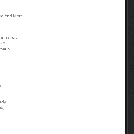
ore And More
Wanna Say
ver
Skank
a
Lady
ub)