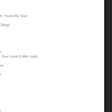
rt, Youre My Soul
 Sting)
t
our Lovin (Little Lady)
ow
n
h