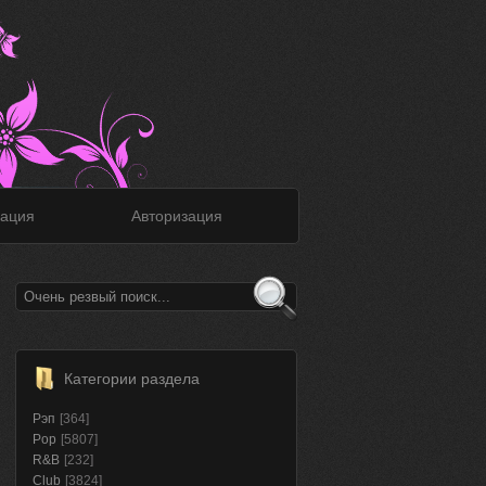
ация
Авторизация
Категории раздела
Рэп
[364]
Pop
[5807]
R&B
[232]
Club
[3824]