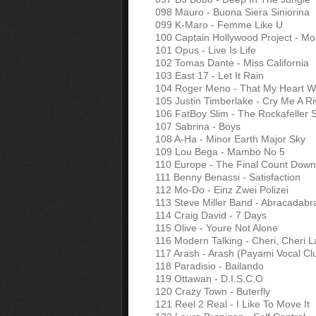
098 Mauro - Buona Siera Siniorina
099 K-Maro - Femme Like U
100 Captain Hollywood Project - M
101 Opus - Live Is Life
102 Tomas Dante - Miss California
103 East 17 - Let It Rain
104 Roger Meno - That My Heart 
105 Justin Timberlake - Cry Me A Ri
106 FatBoy Slim - The Rockafeller 
107 Sabrina - Boys
108 A-Ha - Minor Earth Major Sky
109 Lou Bega - Mambo No 5
110 Europe - The Final Count Down
111 Benny Benassi - Satisfaction
112 Mo-Do - Einz Zwei Polizei
113 Steve Miller Band - Abracadabr
114 Craig David - 7 Days
115 Olive - Youre Not Alone
116 Modern Talking - Cheri, Cheri 
117 Arash - Arash (Payami Vocal Cl
118 Paradisio - Bailando
119 Ottawan - D.I.S.C.O
120 Crazy Town - Buterfly
121 Reel 2 Real - I Like To Move It