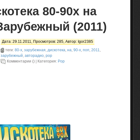
котека 80-90х на
Зарубежный (2011)
Дата: 29.11.2011, Просмотров: 285, Автор:
Igor2385
теги:
80-х
,
зарубежная
,
дискотека
,
на
,
90-х
,
поп
,
2011
,
зарубежный
,
авторадио
,
pop
Комментарии () | Категория:
Pop