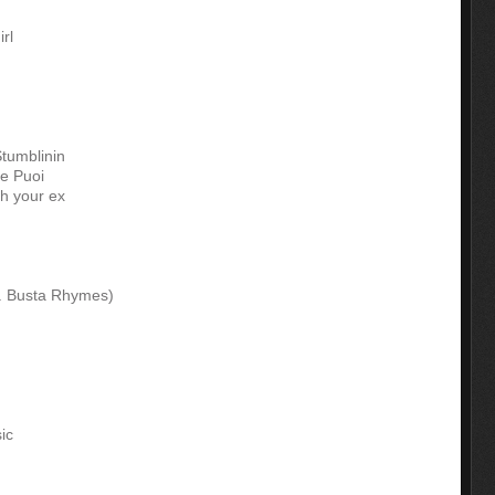
rl
tumblinin
e Puoi
th your ex
t. Busta Rhymes)
ic