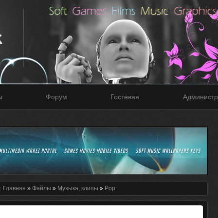
ы
Форум
Гостевая
Администр
:
Главная
»
Файлы
»
Музыка, клипы
»
Pop