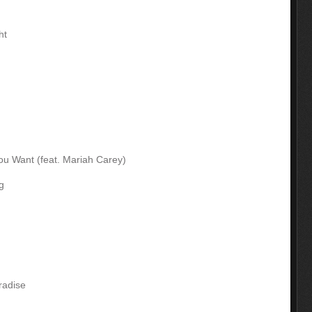
ht
u Want (feat. Mariah Carey)
g
radise