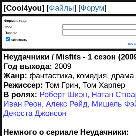
[
Cool4you
]
[
Файлы
] [
Форум
]
Форма входа
Логин:
Пароль:
запомнить
Забыл
Неудачники / Misfits - 1 сезон (200
Год выхода:
2009
Жанр:
фантастика, комедия, драма
Режиссер:
Том Грин, Том Харпер
В ролях:
Роберт Шиэн, Натан Стюар
Иван Реон, Алекс Рейд, Мишель Фэ
Декоста Джонсон
Немного о сериале Неудачники: