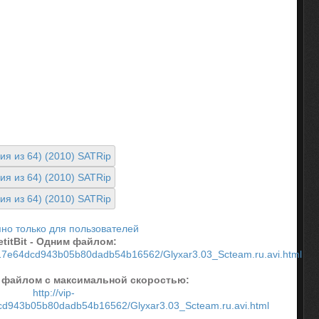
но только для пользователей
etitBit - Одним файлом:
.1f017e64dcd943b05b80dadb54b16562/Glyxar3.03_Scteam.ru.avi.html
им файлом с максимальной скоростью:
http://vip-
dcd943b05b80dadb54b16562/Glyxar3.03_Scteam.ru.avi.html