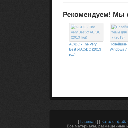
Рекомендуем! Мы с
AC/DC - The Very
Новейшие 
Best of AC/DC (2013
Windows 7 
год)
[
Главная
] [
Каталог файл
Все материалы, размещенные на