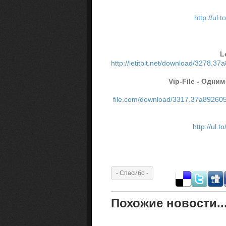
http://ul.
L
http://letitbit.net/download/3278
Vip-File - Одн
file.com/download/3317.37a89260
http://ul.
Похожие новости..