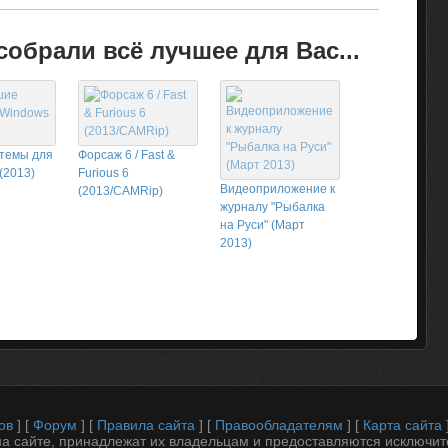
обрали всё лучшее для Вас...
темы для
Форсаж 6 / Fast &
(2013)
Furious 6
Видеоприложение к
(2013/CAMRip)
журналу "Рыбалка
на Руси" (Март
2013)
ов
] [
Форум
] [
Правила сайта
] [
Правообладателям
] [
Карта сайта
 сайте, принадлежат их владельцам и предоставляются исключит