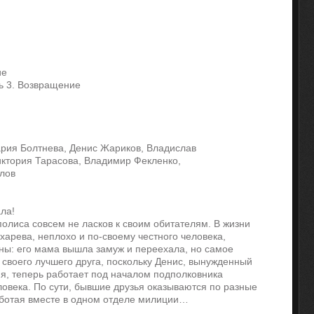
ие
ь 3. Возвращение
ария Болтнева, Денис Жариков, Владислав
иктория Тарасова, Владимир Фекленко,
лов
ла!
лиса совсем не ласков к своим обитателям. В жизни
харева, неплохо и по-своему честного человека,
ы: его мама вышла замуж и переехала, но самое
своего лучшего друга, поскольку Денис, вынужденный
ия, теперь работает под началом подполковника
ловека. По сути, бывшие друзья оказываются по разные
ботая вместе в одном отделе милиции…