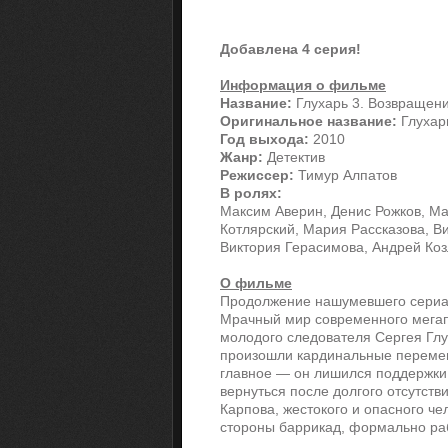
Добавлена 4 серия!
Информация о фильме
Название:
Глухарь 3. Возвращен
Оригинальное название:
Глухар
Год выхода:
2010
Жанр:
Детектив
Режиссер:
Тимур Алпатов
В ролях:
Максим Аверин, Денис Рожков, М
Котлярский, Мария Рассказова, В
Виктория Герасимова, Андрей Коз
О фильме
Продолжение нашумевшего сериа
Мрачный мир современного мегапо
молодого следователя Сергея Глу
произошли кардинальные перемен
главное — он лишился поддержки 
вернуться после долгого отсутств
Карпова, жестокого и опасного че
стороны баррикад, формально ра