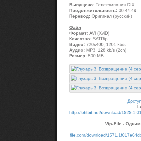
Выпущено:
Телекомпания DIXI
Продолжительность:
00:44:49
Перевод:
Оригинал (русский)
Файл
Формат:
AVI (XviD)
Качество:
SATRip
Видео:
720x400, 1201 kb/s
Аудио:
MP3, 128 kb/s (2ch)
Размер:
500 MB
Доступ
L
http://letitbit.net/download/1929
Vip-File - Одн
file.com/download/1571.1f017e64