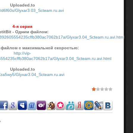
Uploaded.to
to/d6f60s/Glyxar3.03_Scteam.ru.avi
4-я серия
etitBit - Одним файлом:
.37a892605554235cffb380ac7062b17a/Glyxar3.04_Scteam.ru.avi.html
им файлом с максимальной скоростью:
http://vip-
5554235cffb380ac7062b17a/Glyxar3.04_Scteam.ru.avi.html
Uploaded.to
to/za5wy5/Glyxar3.04_Scteam.ru.avi
.