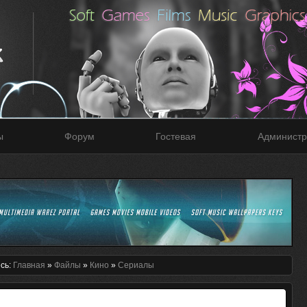
ы
Форум
Гостевая
Администр
сь:
Главная
»
Файлы
»
Кино
»
Сериалы