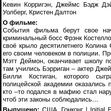
Кевин Корригэн, Джеймс Бэдж Дэй
Уолберг, Кристен Далтон
О фильме:
События фильма берут свое нач
криминальный босс Фрэнк Костелло,
своё крыло десятилетнего Колина
его своим человеком в полиции. Пр
Мэтт Деймон, оканчивает школу п
там учились Бэрриган – актер Дже
Билли Костиган, которого сыг
полицейской академии оказались 
кто –то подался в мафию стал нару
чтоб эти законы соблюдались…
Выпущено:
США, Гонконг | Initial 