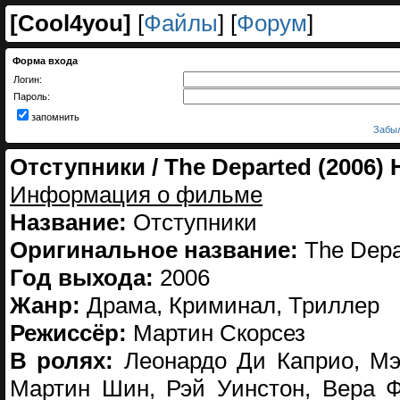
[
Cool4you
]
[
Файлы
] [
Форум
]
Форма входа
Логин:
Пароль:
запомнить
Забыл
Отступники / The Departed (2006)
Информация о фильме
Название:
Отступники
Оригинальное название:
The Depa
Год выхода:
2006
Жанр:
Драма, Криминал, Триллер
Режиссёр:
Мартин Скорсез
В ролях:
Леонардо Ди Каприо, Мэт
Мартин Шин, Рэй Уинстон, Вера Ф