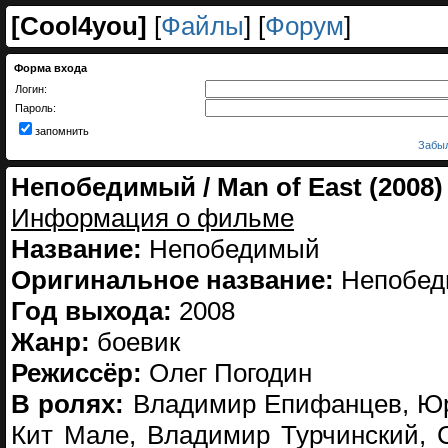
[
Cool4you
]
[
Файлы
] [
Форум
]
Форма входа
Логин:
Пароль:
запомнить
Забыл
Непобедимый / Man of East (2008
Информация о фильме
Название:
Непобедимый
Оригинальное название:
Непобед
Год выхода:
2008
Жанр:
боевик
Режиссёр:
Олег Погодин
В ролях:
Владимир Епифанцев, Юри
Кит Мале, Владимир Турчинский, 