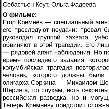
Себастьен Коут, Ольга Фадеева
О фильме:
Егор Кремнёв — специальный агент
его преследуют неудачи: провал 
руководил группой захвата, унё
обвиняют в этой трагедии. Его ли
— рядовой агент наблюдения. Но по
время последнего задания, котор
колумбийская трагедия повторила
человек, которого должны были з
олигарха Соркина — Михаилом Шер
Шеринга, по слухам, есть секретны
российская разведка, но и могущ
Теперь Кремнёву предстоит сложна