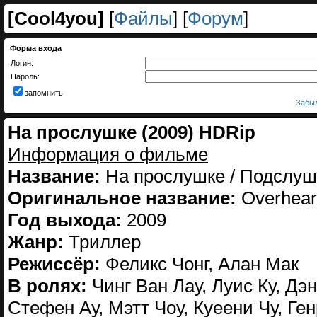
[
Cool4you
]
[
Файлы
] [
Форум
]
Форма входа
Логин:
Пароль:
запомнить
Забыл
На прослушке (2009) HDRip
Информация о фильме
Название:
На прослушке / Подслу
Оригинальное название:
Overheard
Год выхода:
2009
Жанр:
Триллер
Режиссёр:
Феликс Чонг, Алан Мак
В ролях:
Чинг Ван Лау, Луис Ку, Дэн
Стефен Ау, Мэтт Чоу, Куеени Чу, Ге