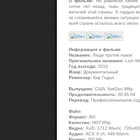
О фильме:
На равнинах Кении,
сотни лет назад, львы традиц
жителей этой страны. А гордые в
за сложившейся веками ситуации
всей стране осталось всего около
Информация о фильме
Название:
Люди против львов
Оригинальное название:
Lion Wa
Год выхода:
2010
Жанр:
Документальный
Режиссер:
Кир Годал
Выпущено:
США, NatGeo Wilg
Продолжительность:
00:45:04
Перевод:
Профессиональное (од
Файл
Формат:
AVI
Качество:
HDTVRip
Видео:
XviD, 1712 Кбит/с, 720x40
Аудио:
AC3, 6 ch, 448 Кбит/с
Размер:
700 Mb