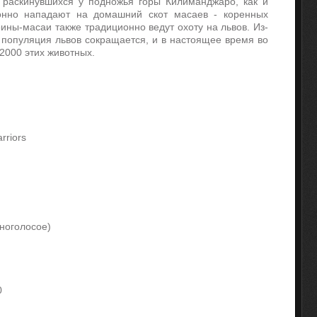
 раскинувшихся у подножья горы Килиманджаро, как и
ионно нападают на домашний скот масаев - коренных
оины-масаи также традиционно ведут охоту на львов. Из-
 популяция львов сокращается, и в настоящее время во
 2000 этих животных.
rriors
ноголосое)
0