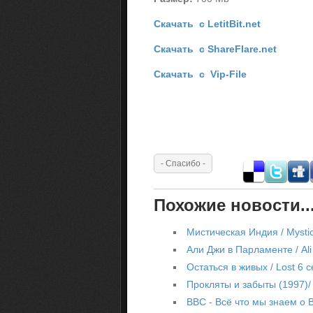
Скачать с LetitBit.net
Скачать с ShareFlare.net
Скачать с Vip-File
Похожие новости..
Мистическая Индия / Mystic
Али Джи в Парламенте / Al
Остаться в живых / Lost 6 
Прокляты и забыты (1997)
BBC - Всё что мы знаем о