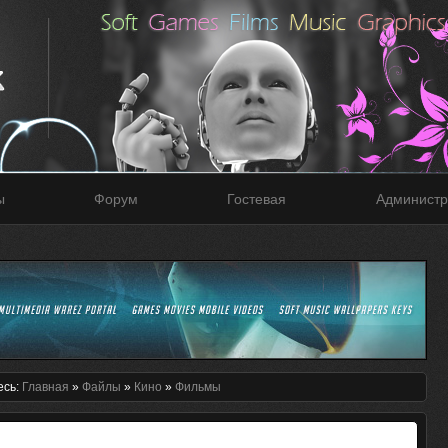
ы
Форум
Гостевая
Администр
есь:
Главная
»
Файлы
»
Кино
»
Фильмы