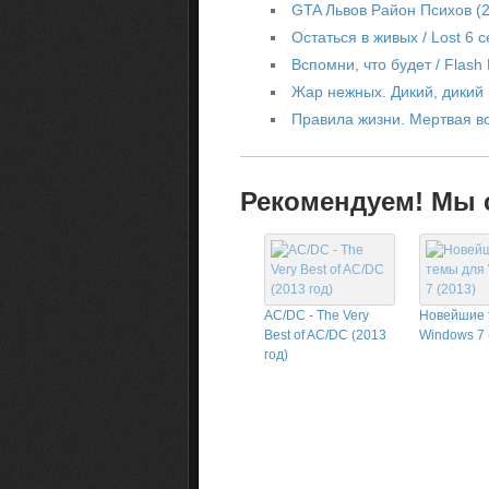
GTA Львов Район Психов (
Остаться в живых / Lost 6 
Вспомни, что будет / Flash
Жар нежных. Дикий, дикий
Правила жизни. Мертвая в
Рекомендуем! Мы с
AC/DC - The Very
Новейшие 
Best of AC/DC (2013
Windows 7 
год)