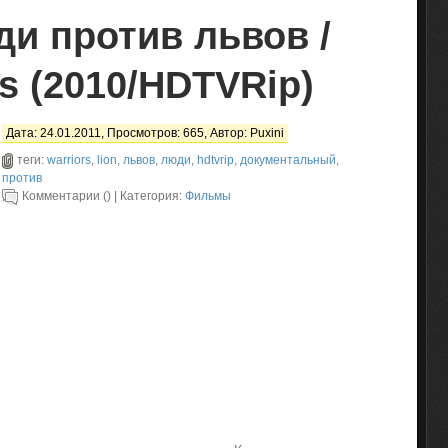
и против львов /
rs (2010/HDTVRip)
Дата: 24.01.2011, Просмотров: 665, Автор:
Puxini
теги:
warriors
,
lion
,
львов
,
люди
,
hdtvrip
,
документальный
,
против
Комментарии () | Категория:
Фильмы