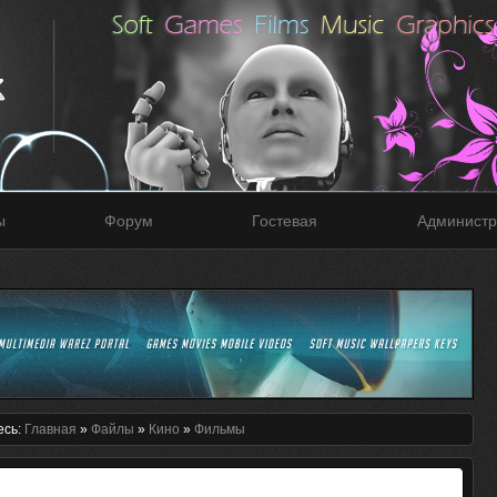
ы
Форум
Гостевая
Администр
есь:
Главная
»
Файлы
»
Кино
»
Фильмы