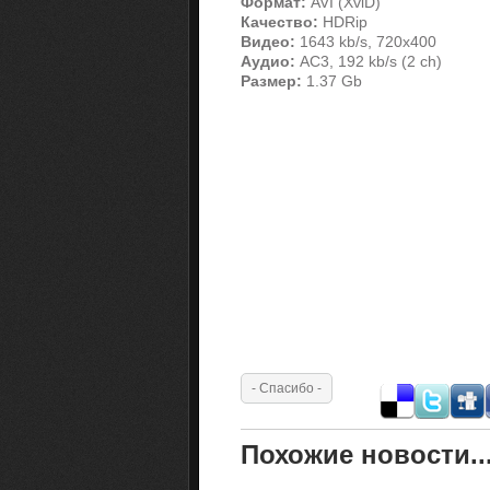
Формат:
AVI (XviD)
Качество:
HDRip
Видео:
1643 kb/s, 720x400
Аудио:
AC3, 192 kb/s (2 ch)
Размер:
1.37 Gb
Похожие новости..