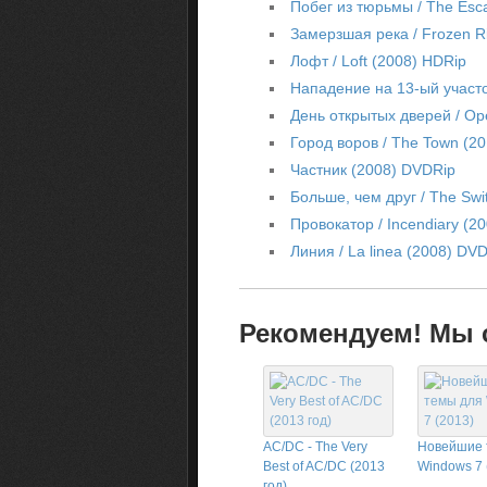
Побег из тюрьмы / The Esc
Замерзшая река / Frozen R
Лофт / Loft (2008) HDRip
Нападение на 13-ый участо
День открытых дверей / O
Город воров / The Town (2
Частник (2008) DVDRip
Больше, чем друг / The Swi
Провокатор / Incendiary (2
Линия / La linea (2008) DV
Рекомендуем! Мы с
AC/DC - The Very
Новейшие 
Best of AC/DC (2013
Windows 7 
год)