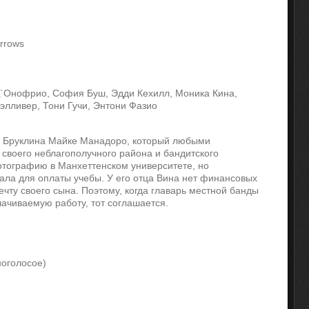
rrows
Д`Онофрио, София Буш, Эдди Кехилл, Моника Кина,
элливер, Тони Гучи, Энтони Фазио
из Бруклина Майке Манадоро, который любыми
 своего неблагополучного района и бандитского
отографию в Манхеттенском университете, но
мала для оплаты учебы. У его отца Вина нет финансовых
чту своего сына. Поэтому, когда главарь местной банды
ачиваемую работу, тот соглашается.
оголосое)