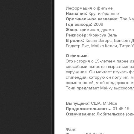
Информация о фильме
Название:
Круг избранных
Оригинальное название:
The Na
Год выхода:
2008
Жанр:
криминал, драма
Режиссёр:
Франсуа Вель
В ролях:
Кевин Зегерс, Винсент 
Роджер Рис, Майкл Келли, Титус У
О фильме:
Это история о 19-летнем парне 
способами пытается вырваться из
окружения. Он мечтает изучать ф
стипендия, которую он получил, 
возможностей, чтоб поддержать ме
Тони предлагает Майку высокоопл
Выпущено:
США, Mr.Nice
Продолжительность:
01:45:19
Озвучивание:
Любительское (одн
Файл