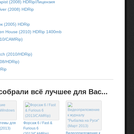
apist (2008) HDRip/Лицензия
iver (2008) HDRip
к (2005) HDRip
pen House (2010) HDRip 1400mb
010/CAMRip)
tch (2010/HDRip)
008/HDRip)
DRip
обрали всё лучшее для Вас...
темы для
Форсаж 6 / Fast &
(2013)
Furious 6
Видеоприложение к
(2013/CAMRip)