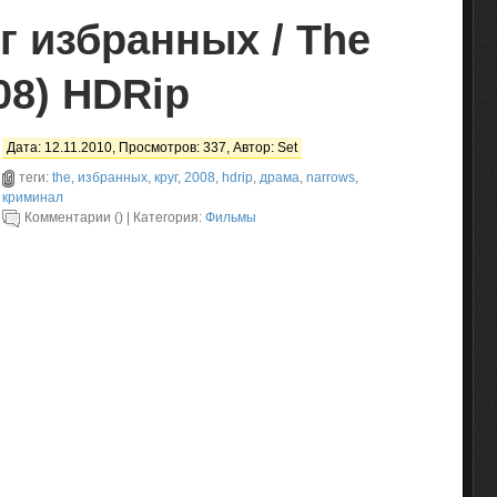
г избранных / The
08) HDRip
Дата: 12.11.2010, Просмотров: 337, Автор:
Set
теги:
the
,
избранных
,
круг
,
2008
,
hdrip
,
драма
,
narrows
,
криминал
Комментарии () | Категория:
Фильмы