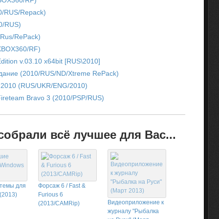
XBOX360/RF)
10/RUS/Repack)
10/RUS)
/Rus/RePack)
XBOX360/RF)
ition v.03.10 x64bit [RUS\2010]
здание (2010/RUS/ND/Xtreme RePack)
t 2010 (RUS/UKR/ENG/2010)
ireteam Bravo 3 (2010/PSP/RUS)
обрали всё лучшее для Вас...
темы для
Форсаж 6 / Fast &
(2013)
Furious 6
Видеоприложение к
(2013/CAMRip)
журналу "Рыбалка