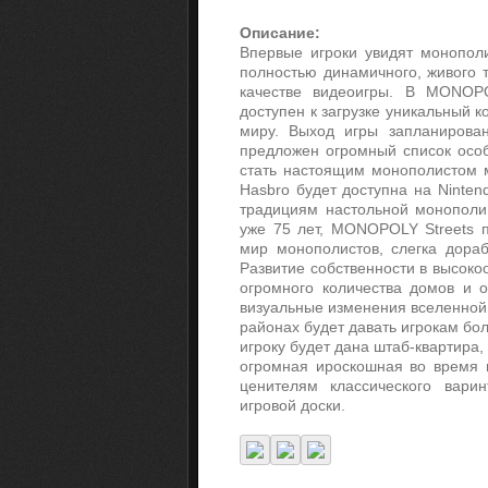
Описание:
Впервые игроки увидят монопол
полностью динамичного, живого 
качестве видеоигры. В MONOPO
доступен к загрузке уникальный к
миру. Выход игры запланирова
предложен огромный список особ
стать настоящим монополистом 
Hasbro будет доступна на Ninte
традициям настольной монополии
уже 75 лет, MONOPOLY Streets п
мир монополистов, слегка дораб
Развитие собственности в высок
огромного количества домов и 
визуальные изменения вселенной 
районах будет давать игрокам бо
игроку будет дана штаб-квартира, 
огромная ироскошная во время 
ценителям классического вари
игровой доски.