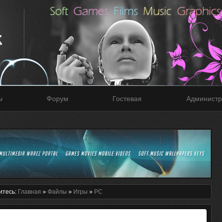
ы
Форум
Гостевая
Администр
итесь:
Главная
»
Файлы
»
Игры
»
PC