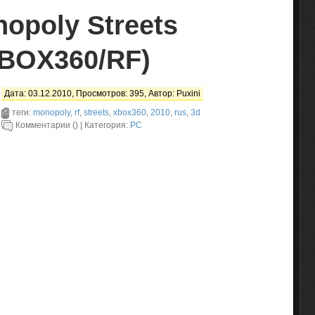
opoly Streets
XBOX360/RF)
Дата: 03.12.2010, Просмотров: 395, Автор:
Puxini
теги:
monopoly
,
rf
,
streets
,
xbox360
,
2010
,
rus
,
3d
Комментарии () | Категория:
PC