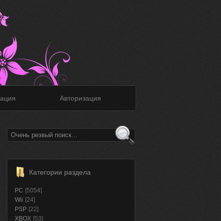
ация
Авторизация
Категории раздела
PC
[5054]
Wii
[24]
PSP
[22]
XBOX
[53]