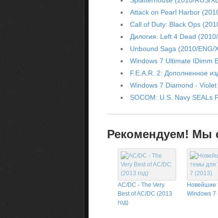
Splatterhouse (2010/RUS/
Attack on Pearl Harbor (20
Call of Duty: Black Ops (20
Дилогия: Left 4 Dead (2010
Unbound Saga (2010/ENG/
Windows 7 Ultimate IDimm Ed
F.E.A.R. 2: Дополненное и
Windows 7 Diamond - Viole
SOCOM: U.S. Navy SEALs F
Рекомендуем! Мы с
AC/DC - The Very
Новейшие 
Best of AC/DC (2013
Windows 7 
год)