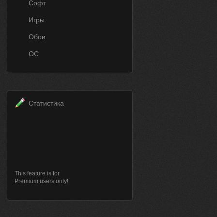
Софт
Игры
Обои
ОС
Статистика
This feature is for
Premium users only!