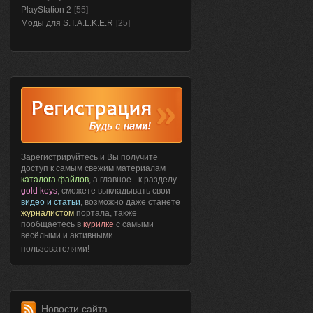
PlayStation 2
[55]
Моды для S.T.A.L.K.E.R
[25]
Зарегистрируйтесь и Вы получите
доступ к самым свежим материалам
каталога файлов
, а главное - к разделу
gold keys
, сможете выкладывать свои
видео и статьи
, возможно даже станете
журналистом
портала, также
пообщаетесь в
курилке
с самыми
весёлыми и активными
пользователями!
Новости сайта