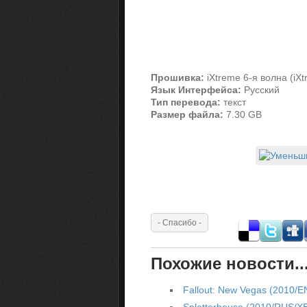
Прошивка:
iXtreme 6-я волна (iXt
Язык Интерфейса:
Русский
Тип перевода:
текст
Размер файла:
7.30 GB
Похожие новости..
Fallout: New Vegas (2010