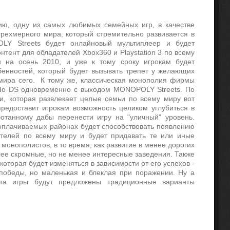
ию, одну из самых любимых семейных игр, в качестве
трехмерного мира, который стремительно развивается в
LY Streets будет онлайновый мультиплеер и будет
онтент для обладателей Xbox360 и Playstation 3 по всему
н на осень 2010, и уже к тому сроку игрокам будет
енностей, который будет вызывать трепет у желающих
мира сего. К тому же, классическая монополия фирмы
ndo DS одновременно с выходом MONOPOLY Streets. По
, которая развлекает целые семьи по всему миру вот
редоставит игрокам возможность целиком углубиться в
отанному дабы перенести игру на "уличный" уровень.
ооплачиваемых районах будет способствовать появлению
отелей по всему миру и будет придавать те или иные
монополистов, в то время, как развитие в менее дорогих
лее скромные, но не менее интересные заведения. Также
которая будет изменяться в зависимости от его успехов -
победы, но маленькая и блеклая при поражении. Ну а
нта игры будут предложены традиционные варианты