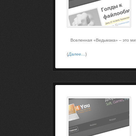
Вселенная «Ведьмака» – это мир
(
Далее…
)