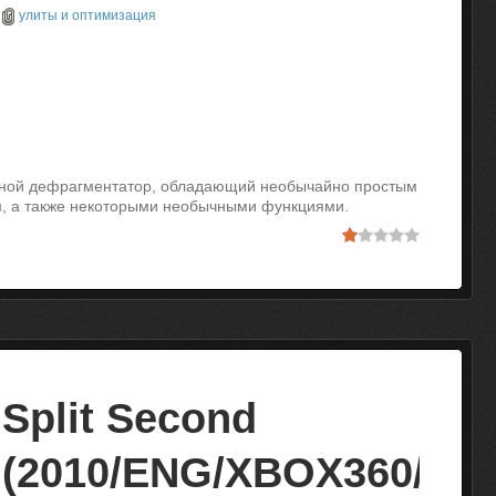
улиты и оптимизация
тной дефрагментатор, обладающий необычайно простым
, а также некоторыми необычными функциями.
Split Second
(2010/ENG/XBOX360/RF)