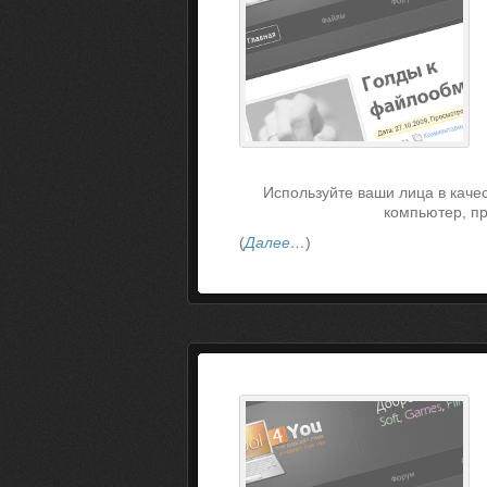
Используйте ваши лица в качес
компьютер, пр
(
Далее…
)