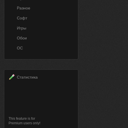
Разное
Софт
Игры
Обои
ОС
Статистика
This feature is for
Premium users only!