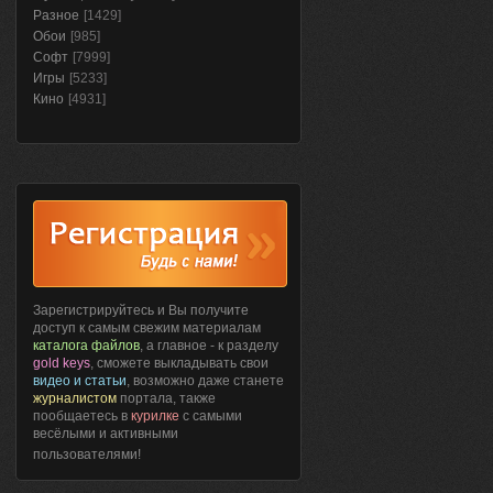
Разное
[1429]
Обои
[985]
Софт
[7999]
Игры
[5233]
Кино
[4931]
Зарегистрируйтесь и Вы получите
доступ к самым свежим материалам
каталога файлов
, а главное - к разделу
gold keys
, сможете выкладывать свои
видео и статьи
, возможно даже станете
журналистом
портала, также
пообщаетесь в
курилке
с самыми
весёлыми и активными
пользователями!