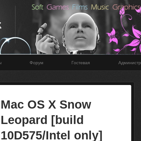
ы
Форум
Гостевая
Администр
Mаc OS X Snоw
Leopard [build
10D575/Intel only]