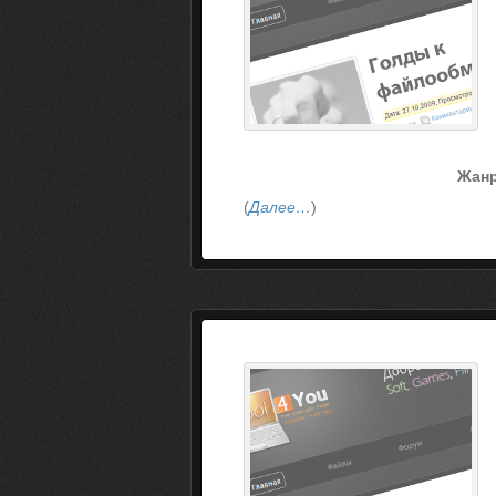
Жанр
(
Далее…
)