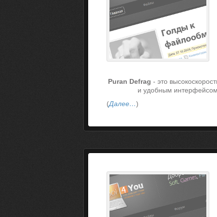
Puran Defrag
- это высокоскорос
и удобным интерфейсом
(
Далее…
)