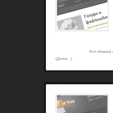
Этот skinpack
(
Далее…
)