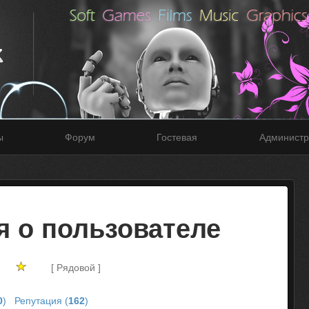
ы
Форум
Гостевая
Администр
 о пользователе
[ Рядовой ]
0
)
Репутация (
162
)