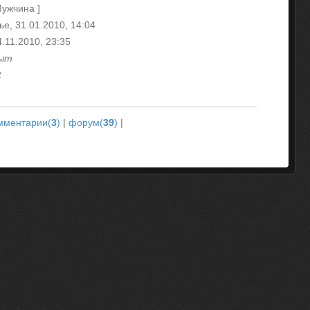
Мужчина ]
е, 31.01.2010, 14:04
4.11.2010, 23:35
рыт
2
мментарии(
3
)
|
форум(
39
)
|