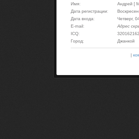
Имя:
Андрей [ 
Дата регистрации:
Воскресень
Дата входа:
Четверг, 0
E-mail:
Адрес ск
ICQ:
32016216
Город:
Джанкой
|
ко