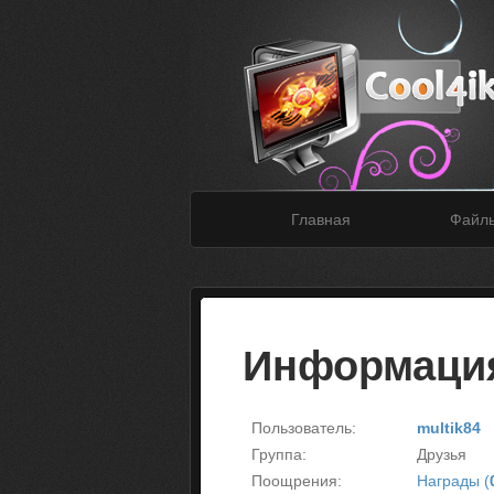
Главная
Файл
Информация
Пользователь:
multik84
Группа:
Друзья
Поощрения:
Награды (